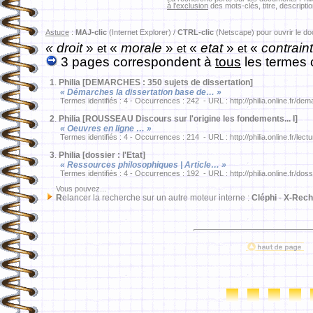
à l'exclusion
des mots-clés, titre, descriptio
Astuce
:
MAJ-clic
(Internet Explorer) /
CTRL-clic
(Netscape) pour ouvrir le d
« droit
»
«
morale
»
«
etat
»
«
contrain
et
et
et
3 pages correspondent à
tous
les termes 
1
.
Philia [DEMARCHES : 350 sujets de dissertation]
« Démarches la dissertation base de… »
Termes identifiés : 4 - Occurrences : 242 - URL : http://philia.online.fr/dem
2
.
Philia [ROUSSEAU Discours sur l'origine les fondements... I]
« Oeuvres en ligne … »
Termes identifiés : 4 - Occurrences : 214 - URL : http://philia.online.fr/lec
3
.
Philia [dossier : l'Etat]
« Ressources philosophiques | Article… »
Termes identifiés : 4 - Occurrences : 192 - URL : http://philia.online.fr/doss
Vous pouvez...
R
elancer la recherche sur un autre moteur interne :
Cléphi
-
X-Rech