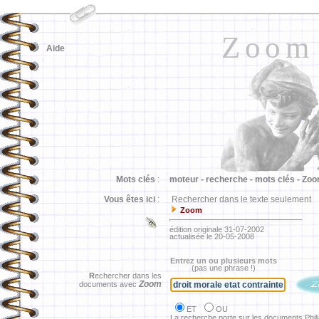
Zoom
Aide
Mots clés
:
moteur -
recherche -
mots clés -
Zoo
Vous êtes ici
:
Rechercher dans le texte seulement
Zoom
édition originale 31-07-2002
actualisée le 20-05-2008
Entrez un ou plusieurs mots
(pas une phrase !)
R
echercher dans les
Zoom
documents avec
ET
OU
La recherche porte sur les documents Phil