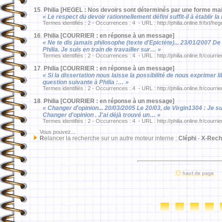
15
.
Philia [HEGEL : Nos devoirs sont déterminés par une forme mai
« Le respect du devoir rationnellement défini suffit-il à établir 
Termes identifiés : 2 - Occurrences : 4 - URL : http://philia.online.fr/txt/he
16
.
Philia [COURRIER : en réponse à un message]
« Ne te dis jamais philosophe (texte d'Epictète)... 23/01/2007 
Philia. Je suis en train de travailler sur… »
Termes identifiés : 2 - Occurrences : 4 - URL : http://philia.online.fr/courrie
17
.
Philia [COURRIER : en réponse à un message]
« Si la dissertation nous laisse la possibilité de nous exprimer 
question suivante à Philia :… »
Termes identifiés : 2 - Occurrences : 4 - URL : http://philia.online.fr/courri
18
.
Philia [COURRIER : en réponse à un message]
« Changer d'opinion... 20/03/2005 Le 20/03, de Virgin1304 : Je s
Changer d'opinion . J'ai déjà trouvé un… »
Termes identifiés : 2 - Occurrences : 4 - URL : http://philia.online.fr/courri
Vous pouvez...
R
elancer la recherche sur un autre moteur interne :
Cléphi
-
X-Rech