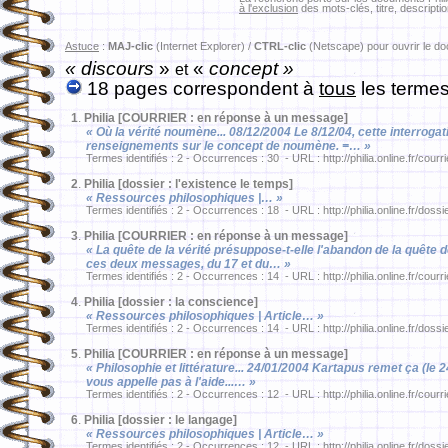
à l'exclusion
des mots-clés, titre, descriptio
Astuce
:
MAJ-clic
(Internet Explorer) /
CTRL-clic
(Netscape) pour ouvrir le d
« discours
»
«
concept »
et
18 pages correspondent à
tous
les termes
1
.
Philia [COURRIER : en réponse à un message]
« Où la vérité noumène... 08/12/2004 Le 8/12/04, cette interroga
renseignements sur le concept de noumène. =… »
Termes identifiés : 2 - Occurrences : 30 - URL : http://philia.online.fr/courr
2
.
Philia [dossier : l'existence le temps]
« Ressources philosophiques |… »
Termes identifiés : 2 - Occurrences : 18 - URL : http://philia.online.fr/dossi
3
.
Philia [COURRIER : en réponse à un message]
« La quête de la vérité présuppose-t-elle l'abandon de la quête 
ces deux messages, du 17 et du… »
Termes identifiés : 2 - Occurrences : 14 - URL : http://philia.online.fr/courr
4
.
Philia [dossier : la conscience]
« Ressources philosophiques | Article… »
Termes identifiés : 2 - Occurrences : 14 - URL : http://philia.online.fr/dossi
5
.
Philia [COURRIER : en réponse à un message]
« Philosophie et littérature... 24/01/2004 Kartapus remet ça (le 24
vous appelle pas à l'aide...… »
Termes identifiés : 2 - Occurrences : 12 - URL : http://philia.online.fr/courr
6
.
Philia [dossier : le langage]
« Ressources philosophiques | Article… »
Termes identifiés : 2 - Occurrences : 12 - URL : http://philia.online.fr/dossi