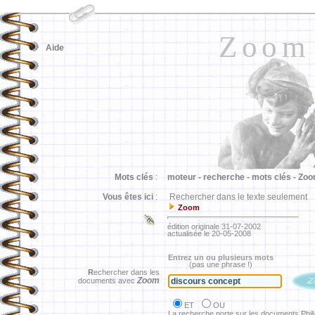
Zoom
Aide
Mots clés
:
moteur -
recherche -
mots clés -
Zoo
Vous êtes ici
:
Rechercher dans le texte seulement
Zoom
édition originale 31-07-2002
actualisée le 20-05-2008
Entrez un ou plusieurs mots
(pas une phrase !)
R
echercher dans les
Zoom
documents avec
ET
OU
La recherche porte sur les documents Phil