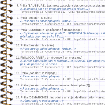
7
.
Philia [SAUSSURE : Les mots associent des concepts et des i
« Le langage est-il en prise directe avec la réalité… »
Termes identifiés : 2 - Occurrences : 12 - URL : http://philia.online.fr/txt/s
8
.
Philia [dossier : le sujet]
« Ressources philosophiques | Article… »
Termes identifiés : 2 - Occurrences : 8 - URL : http://philia.online.fr/dossie
9
.
Philia [COURRIER : en réponse à un message]
« L'opinion est elle un bon guide ?... 28/10/2004 De Marie, qui e
félicitation pour votre site ! J'ai… »
Termes identifiés : 2 - Occurrences : 8 - URL : http://philia.online.fr/courri
10
.
Philia [dossier : la vérité]
« Ressources philosophiques | Article… »
Termes identifiés : 2 - Occurrences : 6 - URL : http://philia.online.fr/dossie
11
.
Philia [COURRIER : en réponse à un message]
« Le réel, l'interprétation, le langage... 15/12/2005 From appletree
pas...de penser :-) Je croise… »
Termes identifiés : 2 - Occurrences : 6 - URL : http://philia.online.fr/courri
12
.
Philia [dossier : le langage]
« Ressources philosophiques |… »
Termes identifiés : 2 - Occurrences : 4 - URL : http://philia.online.fr/dossie
13
.
Philia [dossier : une introduction à la philosophie (2)]
« Ressources philosophiques |… »
Termes identifiés : 2 - Occurrences : 4 - URL : http://philia.online.fr/dossie
14
.
Philia [DEMARCHES : introduire un sujet de dissertation - un ex
« Démarches la dissertation … »
Termes identifiés : 2 - Occurrences : 4 - URL : http://philia.online.fr/dema