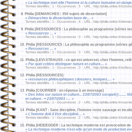
« La technique met-elle l'homme et la culture humaine en dang
Termes identifiés : 1 - Occurrences : 5 - URL : http://philia.online.fr/txt/si
8
.
Philia [DEMARCHES : 350 sujets de dissertation]
« Démarches la dissertation base de… »
Termes identifiés : 1 - Occurrences : 4 - URL : http://philia.online.fr/demar
9
.
Philia [RESSOURCES : La philosophie au programme (séries tech
« Ressources … »
Termes identifiés : 1 - Occurrences : 3 - URL : http://philia.online.fr/dossie
10
.
Philia [RESSOURCES : La philosophie au programme (séries gén
« Ressources … »
Termes identifiés : 1 - Occurrences : 3 - URL : http://philia.online.fr/dossie
11
.
Philia [LEVI-STRAUSS : ce qui est universel, chez l'homme, relè
« Par quel critère distinguer nature et culture… »
Termes identifiés : 1 - Occurrences : 3 - URL : http://philia.online.fr/txt/le
12
.
Philia [RESSOURCES]
« ressources philosophiques | dossiers, lexiques,… »
Termes identifiés : 1 - Occurrences : 3 - URL : http://philia.online.fr/resso
13
.
Philia [COURRIER : en réponse à un message]
« Des infos sur nature et culture... 23/07/2003 soropeli@........ fé
et culture . = 23/07/2003 :… »
Termes identifiés : 1 - Occurrences : 2 - URL : http://philia.online.fr/courri
14
.
Philia [KANT : Sans discipline, l'homme reste sauvage et incult
« L'homme doit-il être discipliné… »
Termes identifiés : 1 - Occurrences : 2 - URL : http://philia.online.fr/txt/ka
15
.
Philia [HEIDEGGER : La technique moderne est provocation de l
« La technique moderne n'est-elle qu'un mode de production é