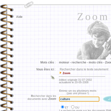
Zoom
Aide
Mots clés
:
moteur -
recherche -
mots clés -
Zoo
Vous êtes ici
:
Rechercher dans le texte seulement
Zoom
édition originale 31-07-2002
actualisée le 20-05-2008
Entrez un ou plusieurs mots
(pas une phrase !)
R
echercher dans les
Zoom
documents avec
ET
OU
La recherche porte sur les documents Phil