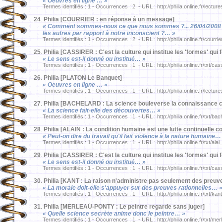
« Oeuvres en ligne … »
Termes identifiés : 1 - Occurrences : 2 - URL : http://philia.online.fr/lectu
24
.
Philia [COURRIER : en réponse à un message]
« Comment sommes-nous ce que nous sommes ?... 26/04/2008 De
les autres par rapport à notre inconscient ?… »
Termes identifiés : 1 - Occurrences : 2 - URL : http://philia.online.fr/courri
25
.
Philia [CASSIRER : C'est la culture qui institue les 'formes' qui f
« Le sens est-il donné ou institué… »
Termes identifiés : 1 - Occurrences : 1 - URL : http://philia.online.fr/txt/ca
26
.
Philia [PLATON Le Banquet]
« Oeuvres en ligne … »
Termes identifiés : 1 - Occurrences : 1 - URL : http://philia.online.fr/lectur
27
.
Philia [BACHELARD : La science bouleverse la connaissance
« La science fait-elle des découvertes… »
Termes identifiés : 1 - Occurrences : 1 - URL : http://philia.online.fr/txt/ba
28
.
Philia [ALAIN : La condition humaine est une lutte continuelle co
« Peut-on dire du travail qu'il fait violence à la nature humaine…
Termes identifiés : 1 - Occurrences : 1 - URL : http://philia.online.fr/txt/ala
29
.
Philia [CASSIRER : C'est la culture qui institue les 'formes' qui f
« Le sens est-il donné ou institué… »
Termes identifiés : 1 - Occurrences : 1 - URL : http://philia.online.fr/txt/ca
30
.
Philia [KANT : La raison n'administre pas seulement des preuves
« La morale doit-elle s'appuyer sur des preuves rationnelles… 
Termes identifiés : 1 - Occurrences : 1 - URL : http://philia.online.fr/txt/ka
31
.
Philia [MERLEAU-PONTY : Le peintre regarde sans juger]
« Quelle science secrète anime donc le peintre… »
Termes identifiés : 1 - Occurrences : 1 - URL : http://philia.online.fr/txt/me