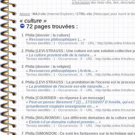
à l'exclusion
des mots-clés, titre, descriptio
Astuce
:
MAJ-clic
(Internet Explorer) /
CTRL-clic
(Netscape) pour ouvrir le d
« culture »
72 pages trouvées :
1
.
Philia [dossier : la culture]
« Ressources philosophiques |… »
Termes identifiés : 1 - Occurrences : 15 - URL : http://philia.online.fr/dossi
2
.
Philia [LEVI-STRAUSS : Une culture est une solution collective 
« La culture provient-elle de la nature… »
Termes identifiés : 1 - Occurrences : 8 - URL : http://philia.online.fr/txt/le
3
.
Philia [dossier : la religion]
« Ressources philosophiques | Article… »
Termes identifiés : 1 - Occurrences : 6 - URL : http://philia.online.fr/dossie
4
.
Philia [LEVI-STRAUSS : La prohibition de l'inceste est le proces
« La prohibition de l'inceste est-elle naturelle… »
Termes identifiés : 1 - Occurrences : 5 - URL : http://philia.online.fr/txt/le
5
.
Philia [COURRIER : en réponse à un message]
« Peut-on penser librement ? [2] ... 17/10/2007 D'Amélie, qui est
actuellement stagiaire enseignante en… »
Termes identifiés : 1 - Occurrences : 5 - URL : http://philia.online.fr/courri
6
.
Philia [MALINOWSKI : Les différents domaines de la culture sont
« Existe-t-il un domaine culturel premier… »
Termes identifiés : 1 - Occurrences : 5 - URL : http://philia.online.fr/txt/mal
7
.
Philia [SIMONDON : Ce sont les fantasmes sur la technique qui 