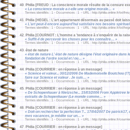
40
.
Philia [FREUD : La conscience morale résulte de la censure ex
« La conscience morale a-t-elle une origine morale… »
Termes identifiés : 1 - Occurrences : 1 - URL : http://philia.online.fr/txt/fre
41
.
Philia [HEGEL : L'art appartenant désormais au passé doit laisse
« L'art peut-il encore aujourd'hui satisfaire nos besoins spiritu
Termes identifiés : 1 - Occurrences : 1 - URL : http://philia.online.fr/txt/he
42
.
Philia [COURNOT : L'homme a 'tendance à s'enquérir de la rais
« Suffit-il de percevoir les choses pour les connaître… »
Termes identifiés : 1 - Occurrences : 1 - URL : http://philia.online.fr/txt/co
43
.
état de nature
« état de nature L' état de nature désigne l'état originaire dans
fondation de l'ordre social et / ou… »
Termes identifiés : 1 - Occurrences : 1 - URL : http://philia.online.fr/dossie
44
.
Philia [COURRIER : en réponse à un message]
« Science et valeur... 30/12/2006 De Mademoiselle Boutchou (!?) 
faire sur Science et valeur . Je suis… »
Termes identifiés : 1 - Occurrences : 1 - URL : http://philia.online.fr/courrie
45
.
Philia [COURRIER : en réponse à un message]
« De Schopenhauer à Nietzsche... 15/03/2006 From Appletree le 1
extraits de Schopenhauer (Le monde comme… »
Termes identifiés : 1 - Occurrences : 1 - URL : http://philia.online.fr/courri
46
.
Philia [COURRIER : en réponse à un message]
« Doit-on rechercher la perfection ?... 17/04/2007 De patrick17, 
mes vacances, je médite sur un… »
Termes identifiés : 1 - Occurrences : 1 - URL : http://philia.online.fr/courri
47
.
Philia [COURRIER : en réponse à un message]