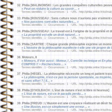
32
.
Philia [MALINOWSKI : Les grandes conquêtes culturelles peuve
« Peut-on réduire la culture au savoir… »
Termes identifiés : 1 - Occurrences : 1 - URL : http://philia.online.fr/txt/mal
33
.
Philia [ROUSSEAU : Sans culture nous n'aurions pas vraiment d
« Nos passions sont-elles naturelles… »
Termes identifiés : 1 - Occurrences : 1 - URL : http://philia.online.fr/txt/ro
34
.
Philia [ROUSSEAU : Le travail est à l'origine de la propriété et d
« La propriété est-elle un droit naturel… »
Termes identifiés : 1 - Occurrences : 1 - URL : http://philia.online.fr/txt/ro
35
.
Philia [SARTRE : Chaque grande philosophie exprime un momen
« L'histoire de la philosophie manifeste-t-elle une vie propre d
Termes identifiés : 1 - Occurrences : 1 - URL : http://philia.online.fr/txt/sar
36
.
Moteurs, II
« Moteurs, II Voir aussi : Moteur, I , Contrôle technique et En ph
COMPRIS !! + Recherchons… »
Termes identifiés : 1 - Occurrences : 1 - URL : http://philia.online.fr/journal
37
.
Philia [HEGEL : La philosophie nécessite un long et patient travai
« La philosophie, n'est-ce pas la pensée spontanée, ou inspirée
et sans effort ? [ II… »
Termes identifiés : 1 - Occurrences : 1 - URL : http://philia.online.fr/txt/he
38
.
Philia [D'HOLBACH : L'état de nature n'est ni libre ni heureux]
« L'état de nature, est-ce le paradis perdu… »
Termes identifiés : 1 - Occurrences : 1 - URL : http://philia.online.fr/txt/dh
39
.
Philia [FREUD : L'illusion est une croyance réalisant un désir h
« Une illusion, est-ce simplement une erreur… »
Termes identifiés : 1 - Occurrences : 1 - URL : http://philia.online.fr/txt/fre