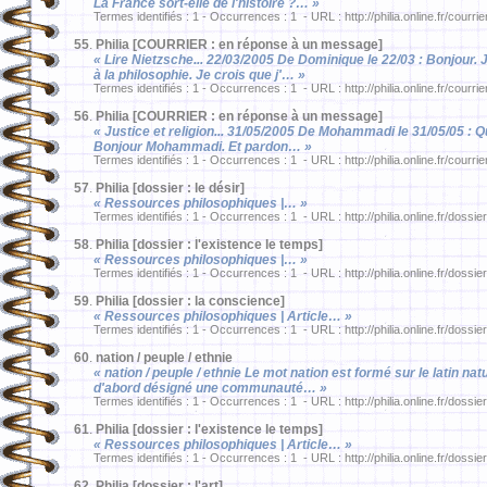
La France sort-elle de l'histoire ?… »
Termes identifiés : 1 - Occurrences : 1 - URL : http://philia.online.fr/courri
55
.
Philia [COURRIER : en réponse à un message]
« Lire Nietzsche... 22/03/2005 De Dominique le 22/03 : Bonjour. J
à la philosophie. Je crois que j'… »
Termes identifiés : 1 - Occurrences : 1 - URL : http://philia.online.fr/courri
56
.
Philia [COURRIER : en réponse à un message]
« Justice et religion... 31/05/2005 De Mohammadi le 31/05/05 : Que
Bonjour Mohammadi. Et pardon… »
Termes identifiés : 1 - Occurrences : 1 - URL : http://philia.online.fr/courri
57
.
Philia [dossier : le désir]
« Ressources philosophiques |… »
Termes identifiés : 1 - Occurrences : 1 - URL : http://philia.online.fr/dossie
58
.
Philia [dossier : l'existence le temps]
« Ressources philosophiques |… »
Termes identifiés : 1 - Occurrences : 1 - URL : http://philia.online.fr/dossie
59
.
Philia [dossier : la conscience]
« Ressources philosophiques | Article… »
Termes identifiés : 1 - Occurrences : 1 - URL : http://philia.online.fr/dossie
60
.
nation / peuple / ethnie
« nation / peuple / ethnie Le mot nation est formé sur le latin natu
d'abord désigné une communauté… »
Termes identifiés : 1 - Occurrences : 1 - URL : http://philia.online.fr/dossier
61
.
Philia [dossier : l'existence le temps]
« Ressources philosophiques | Article… »
Termes identifiés : 1 - Occurrences : 1 - URL : http://philia.online.fr/dossie
62
.
Philia [dossier : l'art]