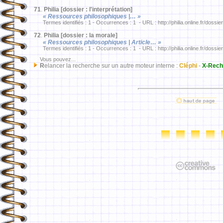
71
.
Philia [dossier : l'interprétation]
« Ressources philosophiques |… »
Termes identifiés : 1 - Occurrences : 1 - URL : http://philia.online.fr/dossie
72
.
Philia [dossier : la morale]
« Ressources philosophiques | Article… »
Termes identifiés : 1 - Occurrences : 1 - URL : http://philia.online.fr/dossie
Vous pouvez...
R
elancer la recherche sur un autre moteur interne :
Cléphi
-
X-Rech