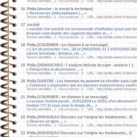
Termes identifiés : 1 - Occurrences : 2 - URL : http://philia.online.fr/txt/hd
16
.
Philia [dossier : le travail la technique]
« Ressources philosophiques |… »
Termes identifiés : 1 - Occurrences : 2 - URL : http://philia.online.fr/dossie
17
.
société
« société Une société est un ensemble d'individus ayant une f
lesquels sont établis des rapports durables et… »
Termes identifiés : 1 - Occurrences : 2 - URL : http://philia.online.fr/dossier
18
.
Philia [COURRIER : en réponse à un message]
« L'art de présenter l'art... 28 et 29/02/2008, 01 à 04/03/2008 2
classe terminale : Bonjour, j'ai… »
Termes identifiés : 1 - Occurrences : 2 - URL : http://philia.online.fr/courri
19
.
Philia [DEMARCHES : l' analyse littérale du sujet - analyse I -]
« Démarches la dissertation … »
Termes identifiés : 1 - Occurrences : 2 - URL : http://philia.online.fr/dema
20
.
Philia [SARTRE : Les hommes ne peuvent se révolter sans cultu
« Comment comprendre que les hommes endurent leurs souffran
Termes identifiés : 1 - Occurrences : 2 - URL : http://philia.online.fr/txt/sar
21
.
Philia [COURRIER : en réponse à un message]
« Lorsque l'enfant paraît... 22/01/2004 Le 22/01, d'un dénommé
l'enfant ??? Si vous avez le temps de… »
Termes identifiés : 1 - Occurrences : 2 - URL : http://philia.online.fr/courri
22
.
Philia [ROUSSEAU Discours sur l'origine les fondements... II]
« Oeuvres en ligne … »
Termes identifiés : 1 - Occurrences : 2 - URL : http://philia.online.fr/lectu
23
.
Philia [ROUSSEAU Discours sur l'origine les fondements... I]