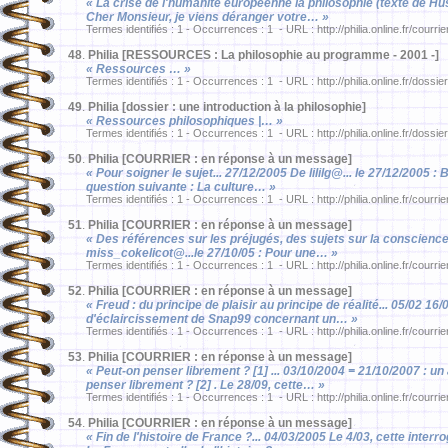
« La crise de l'humanité européenne la philosophie (texte de Huss
Cher Monsieur, je viens déranger votre… »
Termes identifiés : 1 - Occurrences : 1 - URL : http://philia.online.fr/courri
48
.
Philia [RESSOURCES : La philosophie au programme - 2001 -]
« Ressources … »
Termes identifiés : 1 - Occurrences : 1 - URL : http://philia.online.fr/dossie
49
.
Philia [dossier : une introduction à la philosophie]
« Ressources philosophiques |… »
Termes identifiés : 1 - Occurrences : 1 - URL : http://philia.online.fr/dossie
50
.
Philia [COURRIER : en réponse à un message]
« Pour soigner le sujet... 27/12/2005 De lililg@... le 27/12/2005 :
question suivante : La culture… »
Termes identifiés : 1 - Occurrences : 1 - URL : http://philia.online.fr/courri
51
.
Philia [COURRIER : en réponse à un message]
« Des références sur les préjugés, des sujets sur la conscience 
miss_cokelicot@...le 27/10/05 : Pour une… »
Termes identifiés : 1 - Occurrences : 1 - URL : http://philia.online.fr/courri
52
.
Philia [COURRIER : en réponse à un message]
« Freud : du principe de plaisir au principe de réalité... 05/02 
d'éclaircissement de Snap99 concernant un… »
Termes identifiés : 1 - Occurrences : 1 - URL : http://philia.online.fr/courri
53
.
Philia [COURRIER : en réponse à un message]
« Peut-on penser librement ? [1] ... 03/10/2004 = 21/10/2007 : u
penser librement ? [2] . Le 28/09, cette… »
Termes identifiés : 1 - Occurrences : 1 - URL : http://philia.online.fr/courri
54
.
Philia [COURRIER : en réponse à un message]
« Fin de l'histoire de France ?... 04/03/2005 Le 4/03, cette int