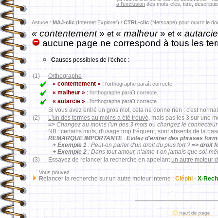
à l'exclusion
des mots-clés, titre, descriptio
Astuce
:
MAJ-clic
(Internet Explorer) /
CTRL-clic
(Netscape) pour ouvrir le d
« contentement
»
«
malheur
»
«
autarcie
et
et
aucune page ne correspond à
tous
les te
C
auses possibles de l'échec :
(1)
Orthographe
:
« contentement »
:
l'orthographe paraît correcte.
« malheur »
:
l'orthographe paraît correcte.
« autarcie »
:
l'orthographe paraît correcte.
Si vous avez entré un gros mot, cela ne donne rien : c'est normal
(2)
L'un des termes au moins a été trouvé
, mais pas les 3 sur une 
=>
Changez au moins l'un des 3 mots
ou
changez le connecteur
NB : certains mots, d'usage trop fréquent, sont absents de la ba
REMARQUE IMPORTANTE
:
Evitez d'entrer des phrases for
+ Exemple 1
: Peut-on parler d'un droit du plus fort ?
=> droit 
+ Exemple 2
: Dans tout amour, n'aime-t-on jamais que soi-m
(3)
Essayez de relancer la recherche en appelant
un autre moteur 
Vous pouvez...
R
elancer la recherche sur un autre moteur interne :
Cléphi
-
X-Rech