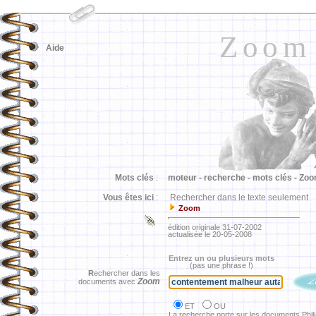
Zoom
Aide
Mots clés
:
moteur -
recherche -
mots clés -
Zoo
Vous êtes ici
:
Rechercher dans le texte seulement
Zoom
édition originale 31-07-2002
actualisée le 20-05-2008
Entrez un ou plusieurs mots
(pas une phrase !)
R
echercher dans les
Zoom
documents avec
ET
OU
La recherche porte sur les documents Phil