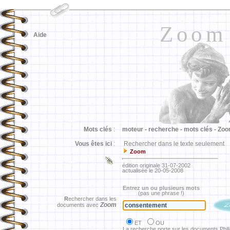
Zoom
Aide
Mots clés
:
moteur -
recherche -
mots clés -
Zoo
Vous êtes ici
:
Rechercher dans le texte seulement
Zoom
édition originale 31-07-2002
actualisée le 20-05-2008
Entrez un ou plusieurs mots
(pas une phrase !)
R
echercher dans les
Zoom
documents avec
ET
OU
La recherche porte sur les documents Phil