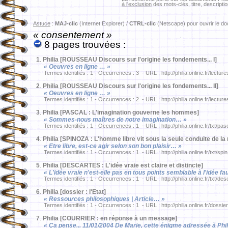
à l'exclusion
des mots-clés, titre, descriptio
Astuce
:
MAJ-clic
(Internet Explorer) /
CTRL-clic
(Netscape) pour ouvrir le d
« consentement »
8 pages trouvées :
1
.
Philia [ROUSSEAU Discours sur l'origine les fondements... I]
« Oeuvres en ligne … »
Termes identifiés : 1 - Occurrences : 3 - URL : http://philia.online.fr/lectu
2
.
Philia [ROUSSEAU Discours sur l'origine les fondements... II]
« Oeuvres en ligne … »
Termes identifiés : 1 - Occurrences : 2 - URL : http://philia.online.fr/lectu
3
.
Philia [PASCAL : L'imagination gouverne les hommes]
« Sommes-nous maîtres de notre imagination… »
Termes identifiés : 1 - Occurrences : 1 - URL : http://philia.online.fr/txt/pa
4
.
Philia [SPINOZA : L'homme libre vit sous la seule conduite de la 
« Etre libre, est-ce agir selon son bon plaisir… »
Termes identifiés : 1 - Occurrences : 1 - URL : http://philia.online.fr/txt/sp
5
.
Philia [DESCARTES : L'idée vraie est claire et distincte]
« L'idée vraie n'est-elle pas en tous points semblable à l'idée 
Termes identifiés : 1 - Occurrences : 1 - URL : http://philia.online.fr/txt/de
6
.
Philia [dossier : l'Etat]
« Ressources philosophiques | Article… »
Termes identifiés : 1 - Occurrences : 1 - URL : http://philia.online.fr/dossie
7
.
Philia [COURRIER : en réponse à un message]
« Ça pense... 11/01/2004 De Marie, cette énigme adressée à Phil