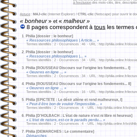
à l'exclusion
des mots-clés, titre, descriptio
Astuce
:
MAJ-clic
(Internet Explorer) /
CTRL-clic
(Netscape) pour ouvrir le d
« bonheur
»
«
malheur »
et
8 pages correspondent à
tous
les termes 
1
.
Philia [dossier : le bonheur]
« Ressources philosophiques | Article… »
Termes identifiés : 2 - Occurrences : 46 - URL : http://philia.online.fr/dossi
2
.
Philia [dossier : le bonheur]
« Ressources philosophiques |… »
Termes identifiés : 2 - Occurrences : 34 - URL : http://philia.online.fr/dossi
3
.
Philia [ROUSSEAU Discours sur l'origine les fondements... I]
« Oeuvres en ligne … »
Termes identifiés : 2 - Occurrences : 34 - URL : http://philia.online.fr/lect
4
.
Philia [ROUSSEAU Discours sur l'origine les fondements... II]
« Oeuvres en ligne … »
Termes identifiés : 2 - Occurrences : 16 - URL : http://philia.online.fr/lect
5
.
Philia [EPICTETE : Le désir aliène et rend malheureux, I]
« Peut-il être bon de vouloir l'impossible… »
Termes identifiés : 2 - Occurrences : 4 - URL : http://philia.online.fr/txt/ep
6
.
Philia [D'HOLBACH : L'état de nature n'est ni libre ni heureux]
« L'état de nature, est-ce le paradis perdu… »
Termes identifiés : 2 - Occurrences : 4 - URL : http://philia.online.fr/txt/dh
7
.
Philia [DEMARCHES : Le commentaire]
Démarches