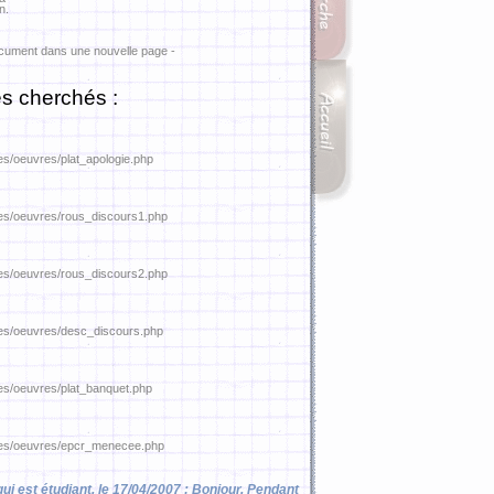
n.
ocument dans une nouvelle page -
s cherchés :
res/oeuvres/plat_apologie.php
ures/oeuvres/rous_discours1.php
ures/oeuvres/rous_discours2.php
ures/oeuvres/desc_discours.php
ures/oeuvres/plat_banquet.php
tures/oeuvres/epcr_menecee.php
qui est étudiant, le 17/04/2007 : Bonjour. Pendant