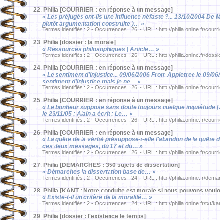
22
.
Philia [COURRIER : en réponse à un message]
« Les préjugés ont-ils une influence néfaste ?... 13/10/2004 De M
plutôt argumentation construite )… »
Termes identifiés : 2 - Occurrences : 26 - URL : http://philia.online.fr/courr
23
.
Philia [dossier : la morale]
« Ressources philosophiques | Article… »
Termes identifiés : 2 - Occurrences : 26 - URL : http://philia.online.fr/dossi
24
.
Philia [COURRIER : en réponse à un message]
« Le sentiment d'injustice... 09/06/2006 From Appletree le 09/06
sentiment d'injustice mais je ne… »
Termes identifiés : 2 - Occurrences : 26 - URL : http://philia.online.fr/courr
25
.
Philia [COURRIER : en réponse à un message]
« Le bonheur suppose sans doute toujours quelque inquiétude [...
le 23/11/05 : Alain a écrit : Le… »
Termes identifiés : 2 - Occurrences : 26 - URL : http://philia.online.fr/courr
26
.
Philia [COURRIER : en réponse à un message]
« La quête de la vérité présuppose-t-elle l'abandon de la quête 
ces deux messages, du 17 et du… »
Termes identifiés : 2 - Occurrences : 26 - URL : http://philia.online.fr/courr
27
.
Philia [DEMARCHES : 350 sujets de dissertation]
« Démarches la dissertation base de… »
Termes identifiés : 2 - Occurrences : 24 - URL : http://philia.online.fr/dema
28
.
Philia [KANT : Notre conduite est morale si nous pouvons vouloi
« Existe-t-il un critère de la moralité… »
Termes identifiés : 2 - Occurrences : 24 - URL : http://philia.online.fr/txt/k
29
.
Philia [dossier : l'existence le temps]