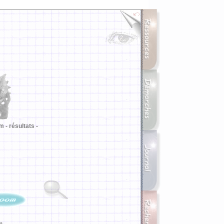
m -
résultats -
ia