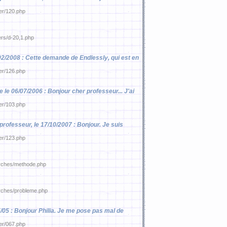
ier/120.php
ers/d-20,1.php
8/02/2008 : Cette demande de Endlessly, qui est en
ier/126.php
e le 06/07/2006 : Bonjour cher professeur... J'ai
ier/103.php
 professeur, le 17/10/2007 : Bonjour. Je suis
ier/123.php
marches/methode.php
arches/probleme.php
5/05 : Bonjour Philia. Je me pose pas mal de
ier/067.php