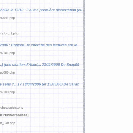
onika le 13/10 : J'ai ma première dissertation (ou
ier/041.php
ers/d-E,1.php
/2006 : Bonjour. Je cherche des lectures sur le
ier/101.php
] (une citation d'Alain)... 23/11/2005 De Snap99
ier/085.php
de sens ?... 17 18/04/2006 (et 15/05/06) De Sarah
ier/100.php
rches/sujets.php
r l'universaliser]
ant_048.php