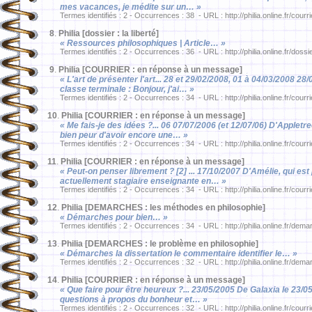
mes vacances, je médite sur un… »
Termes identifiés : 2 - Occurrences : 38 - URL : http://philia.online.fr/courr
8
.
Philia [dossier : la liberté]
« Ressources philosophiques | Article… »
Termes identifiés : 2 - Occurrences : 36 - URL : http://philia.online.fr/dossi
9
.
Philia [COURRIER : en réponse à un message]
« L'art de présenter l'art... 28 et 29/02/2008, 01 à 04/03/2008 2
classe terminale : Bonjour, j'ai… »
Termes identifiés : 2 - Occurrences : 34 - URL : http://philia.online.fr/courr
10
.
Philia [COURRIER : en réponse à un message]
« Me fais-je des idées ?... 06 07/07/2006 (et 12/07/06) D'Appletre
bien peur d'avoir encore une… »
Termes identifiés : 2 - Occurrences : 34 - URL : http://philia.online.fr/courr
11
.
Philia [COURRIER : en réponse à un message]
« Peut-on penser librement ? [2] ... 17/10/2007 D'Amélie, qui est
actuellement stagiaire enseignante en… »
Termes identifiés : 2 - Occurrences : 34 - URL : http://philia.online.fr/courr
12
.
Philia [DEMARCHES : les méthodes en philosophie]
« Démarches pour bien… »
Termes identifiés : 2 - Occurrences : 34 - URL : http://philia.online.fr/de
13
.
Philia [DEMARCHES : le problème en philosophie]
« Démarches la dissertation le commentaire identifier le… »
Termes identifiés : 2 - Occurrences : 32 - URL : http://philia.online.fr/dem
14
.
Philia [COURRIER : en réponse à un message]
« Que faire pour être heureux ?... 23/05/2005 De Galaxia le 23/0
questions à propos du bonheur et… »
Termes identifiés : 2 - Occurrences : 32 - URL : http://philia.online.fr/courr