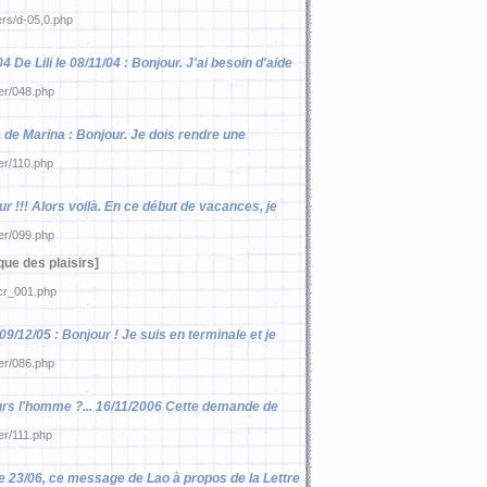
ers/d-05,0.php
04 De Lili le 08/11/04 : Bonjour. J'ai besoin d'aide
ier/048.php
, de Marina : Bonjour. Je dois rendre une
ier/110.php
our !!! Alors voilà. En ce début de vacances, je
ier/099.php
ue des plaisirs]
pcr_001.php
 09/12/05 : Bonjour ! Je suis en terminale et je
ier/086.php
ujours l'homme ?... 16/11/2006 Cette demande de
er/111.php
 Le 23/06, ce message de Lao à propos de la Lettre