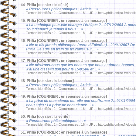
44
.
Philia [dossier : le désir]
« Ressources philosophiques | Article… »
Termes identifiés : 2 - Occurrences : 18 - URL : http://philia.online.fr/dossi
45
.
Philia [COURRIER : en réponse à un message]
« La technique peut-elle changer l'éthique ?... 07/12/2004 A nou
Tout d'abord, je tenais à vous… »
Termes identifiés : 2 - Occurrences : 18 - URL : http://philia.online.fr/courr
46
.
Philia [COURRIER : en réponse à un message]
« Ne te dis jamais philosophe (texte d'Epictète)... 23/01/2007 
Philia. Je suis en train de travailler sur… »
Termes identifiés : 2 - Occurrences : 16 - URL : http://philia.online.fr/courr
47
.
Philia [COURRIER : en réponse à un message]
« Ne désirons-nous que les choses que nous estimons bonnes ?..
J'ai une dissertation pour le 15/01/08 et… »
Termes identifiés : 2 - Occurrences : 16 - URL : http://philia.online.fr/courr
48
.
Philia [dossier : le bonheur]
« Ressources philosophiques | Article… »
Termes identifiés : 2 - Occurrences : 16 - URL : http://philia.online.fr/dossi
49
.
Philia [COURRIER : en réponse à un message]
« La prise de conscience est-elle une souffrance ?... 01/11/200
beau sujet : La prise de conscience… »
Termes identifiés : 2 - Occurrences : 16 - URL : http://philia.online.fr/courr
50
.
Philia [dossier : la vérité]
« Ressources philosophiques |… »
Termes identifiés : 2 - Occurrences : 16 - URL : http://philia.online.fr/dossi
51
.
Philia [COURRIER : en réponse à un message]