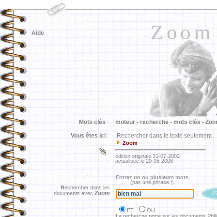
Zoom
Aide
Mots clés
:
moteur -
recherche -
mots clés -
Zoo
Vous êtes ici
:
Rechercher dans le texte seulement
Zoom
édition originale 31-07-2002
actualisée le 20-05-2008
Entrez un ou plusieurs mots
(pas une phrase !)
R
echercher dans les
Zoom
documents avec
ET
OU
La recherche porte sur les documents Phil