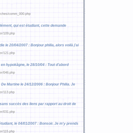
emarches/comm_000.php
Clément, qui est étudiant, cette demande
ier/109.php
e le 20/04/2007 : Bonjour philia, alors voilà j'ai
ier/121.php
st en hypokâgne, le 28/10/04 : Tout d'abord
ier/046.php
 De Martine le 24/12/2006 : Bonjour Philia. Je
ier/113.php
é sans succès des liens par rapport au droit de
ier/031.php
 étudiant, le 04/01/2007 : Bonsoir. Je m'y prends
ier/115.php