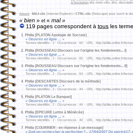
à l'exclusion
des mots-clés, titre, descriptio
Astuce
:
MAJ-clic
(Internet Explorer) /
CTRL-clic
(Netscape) pour ouvrir le d
« bien
»
«
mal »
et
119 pages correspondent à
tous
les terme
1
.
Philia [PLATON Apologie de Socrate]
« Oeuvres en ligne … »
Termes identifiés : 2 - Occurrences : 60 - URL : http://philia.online.fr/lectu
2
.
Philia [ROUSSEAU Discours sur l'origine les fondements... I]
« Oeuvres en ligne … »
Termes identifiés : 2 - Occurrences : 60 - URL : http://philia.online.fr/lect
3
.
Philia [ROUSSEAU Discours sur l'origine les fondements... II]
« Oeuvres en ligne … »
Termes identifiés : 2 - Occurrences : 54 - URL : http://philia.online.fr/lect
4
.
Philia [DESCARTES Discours de la méthode]
« Oeuvres en ligne … »
Termes identifiés : 2 - Occurrences : 44 - URL : http://philia.online.fr/lect
5
.
Philia [PLATON Le Banquet]
« Oeuvres en ligne … »
Termes identifiés : 2 - Occurrences : 44 - URL : http://philia.online.fr/lect
6
.
Philia [EPICURE Lettre à Ménécée]
« Oeuvres en ligne … »
Termes identifiés : 2 - Occurrences : 40 - URL : http://philia.online.fr/lec
7
.
Philia [COURRIER : en réponse à un message]
« Doit-on rechercher la perfection ?... 17/04/2007 De patrick17, 