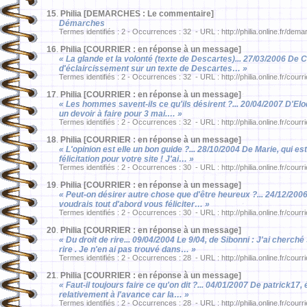
15
.
Philia [DEMARCHES : Le commentaire]
Démarches
Termes identifiés : 2 - Occurrences : 32 - URL : http://philia.online.fr/d
16
.
Philia [COURRIER : en réponse à un message]
« La glande et la volonté (texte de Descartes)... 27/03/2006 De 
d'éclaircissement sur un texte de Descartes… »
Termes identifiés : 2 - Occurrences : 32 - URL : http://philia.online.fr/courr
17
.
Philia [COURRIER : en réponse à un message]
« Les hommes savent-ils ce qu'ils désirent ?... 20/04/2007 D'Elodi
un devoir à faire pour 3 mai.… »
Termes identifiés : 2 - Occurrences : 32 - URL : http://philia.online.fr/courr
18
.
Philia [COURRIER : en réponse à un message]
« L'opinion est elle un bon guide ?... 28/10/2004 De Marie, qui e
félicitation pour votre site ! J'ai… »
Termes identifiés : 2 - Occurrences : 30 - URL : http://philia.online.fr/courr
19
.
Philia [COURRIER : en réponse à un message]
« Peut-on désirer autre chose que d'être heureux ?... 24/12/2006
voudrais tout d'abord vous féliciter… »
Termes identifiés : 2 - Occurrences : 30 - URL : http://philia.online.fr/courr
20
.
Philia [COURRIER : en réponse à un message]
« Du droit de rire... 09/04/2004 Le 9/04, de Sibonni : J'ai cherch
rire . Je n'en ai pas trouvé dans… »
Termes identifiés : 2 - Occurrences : 28 - URL : http://philia.online.fr/courr
21
.
Philia [COURRIER : en réponse à un message]
« Faut-il toujours faire ce qu'on dit ?... 04/01/2007 De patrick17,
relativement à l'avance car la… »
Termes identifiés : 2 - Occurrences : 28 - URL : http://philia.online.fr/courr