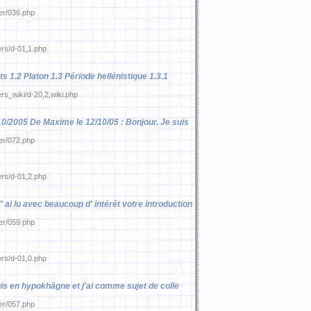
ier/036.php
ers/d-01,1.php
s 1.2 Platon 1.3 Période hellénistique 1.3.1
ers_wiki/d-20,2,wiki.php
/10/2005 De Maxime le 12/10/05 : Bonjour. Je suis
ier/072.php
ers/d-01,2.php
' ai lu avec beaucoup d' intérêt votre introduction
ier/059.php
ers/d-01,0.php
uis en hypokhâgne et j'ai comme sujet de colle
ier/057.php