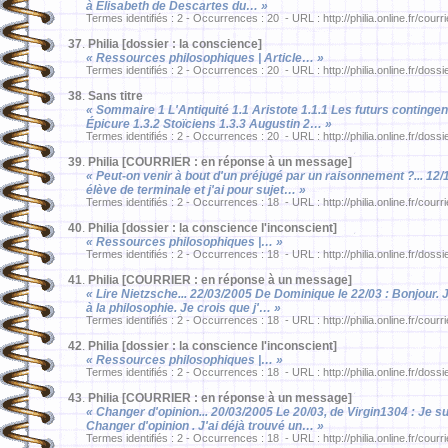
à Elisabeth de Descartes du… »
Termes identifiés : 2 - Occurrences : 20 - URL : http://philia.online.fr/courr
37
.
Philia [dossier : la conscience]
« Ressources philosophiques | Article… »
Termes identifiés : 2 - Occurrences : 20 - URL : http://philia.online.fr/dossi
38
.
Sans titre
« Sommaire 1 L'Antiquité 1.1 Aristote 1.1.1 Les futurs contingent
Épicure 1.3.2 Stoïciens 1.3.3 Augustin 2… »
Termes identifiés : 2 - Occurrences : 20 - URL : http://philia.online.fr/dossi
39
.
Philia [COURRIER : en réponse à un message]
« Peut-on venir à bout d'un préjugé par un raisonnement ?... 12
élève de terminale et j'ai pour sujet… »
Termes identifiés : 2 - Occurrences : 18 - URL : http://philia.online.fr/courr
40
.
Philia [dossier : la conscience l'inconscient]
« Ressources philosophiques |… »
Termes identifiés : 2 - Occurrences : 18 - URL : http://philia.online.fr/dossi
41
.
Philia [COURRIER : en réponse à un message]
« Lire Nietzsche... 22/03/2005 De Dominique le 22/03 : Bonjour. J
à la philosophie. Je crois que j'… »
Termes identifiés : 2 - Occurrences : 18 - URL : http://philia.online.fr/courr
42
.
Philia [dossier : la conscience l'inconscient]
« Ressources philosophiques |… »
Termes identifiés : 2 - Occurrences : 18 - URL : http://philia.online.fr/dossi
43
.
Philia [COURRIER : en réponse à un message]
« Changer d'opinion... 20/03/2005 Le 20/03, de Virgin1304 : Je s
Changer d'opinion . J'ai déjà trouvé un… »
Termes identifiés : 2 - Occurrences : 18 - URL : http://philia.online.fr/courr