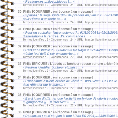
« Ressources philosophiques |… »
Termes identifiés : 2 - Occurrences : 24 - URL : http://philia.online.fr/dossi
30
.
Philia [COURRIER : en réponse à un message]
« Spinoza : le sage s'interdit-il de prendre du plaisir ?... 08/11/20
pour l'étude d'un texte de… »
Termes identifiés : 2 - Occurrences : 24 - URL : http://philia.online.fr/courr
31
.
Philia [COURRIER : en réponse à un message]
« Peut-on souhaiter l'inconscience ?... 01/11/2006 Le 01/11/2006
dissertation à la rentrée. J'ai commencé à… »
Termes identifiés : 2 - Occurrences : 24 - URL : http://philia.online.fr/courr
32
.
Philia [COURRIER : en réponse à un message]
« L'art est-il inutile ?... 17/04/2006 De Naÿa le 17/04/2006 : Bonj
médite (oui déjà !) sur un superbe… »
Termes identifiés : 2 - Occurrences : 22 - URL : http://philia.online.fr/courr
33
.
Philia [EPICURE : L'accès au bonheur repose sur une arithmétiq
« Peut-on identifier bonheur et plaisir… »
Termes identifiés : 2 - Occurrences : 22 - URL : http://philia.online.fr/txt/e
34
.
Philia [COURRIER : en réponse à un message]
« L'unanimité est-elle critère de vérité ?... 09/12/2005 De Lise le
dois réfléchir sur le sujet… »
Termes identifiés : 2 - Occurrences : 22 - URL : http://philia.online.fr/courr
35
.
Philia [COURRIER : en réponse à un message]
« Est-il juste d'affirmer que l'activité technique dévalorise to
migmigportos@... le 16/11/2006… »
Termes identifiés : 2 - Occurrences : 22 - URL : http://philia.online.fr/courri
36
.
Philia [COURRIER : en réponse à un message]
« Descartes : ce n'est pas le tout ! (bac ES 2004)... 23/06/2004