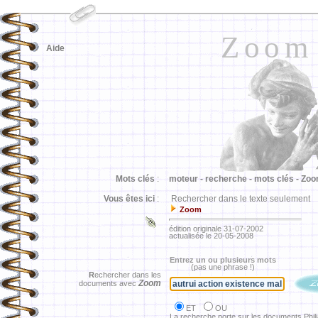
Zoom
Aide
Mots clés
:
moteur -
recherche -
mots clés -
Zoo
Vous êtes ici
:
Rechercher dans le texte seulement
Zoom
édition originale 31-07-2002
actualisée le 20-05-2008
Entrez un ou plusieurs mots
(pas une phrase !)
R
echercher dans les
Zoom
documents avec
ET
OU
La recherche porte sur les documents Phil