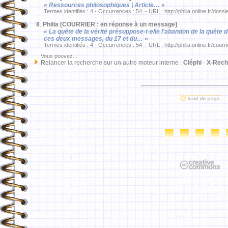
« Ressources philosophiques | Article… »
Termes identifiés : 4 - Occurrences : 54 - URL : http://philia.online.fr/dossi
8
.
Philia [COURRIER : en réponse à un message]
« La quête de la vérité présuppose-t-elle l'abandon de la quête 
ces deux messages, du 17 et du… »
Termes identifiés : 4 - Occurrences : 54 - URL : http://philia.online.fr/courr
Vous pouvez...
R
elancer la recherche sur un autre moteur interne :
Cléphi
-
X-Rech