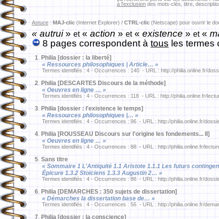
à l'exclusion
des mots-clés, titre, descriptio
Astuce
:
MAJ-clic
(Internet Explorer) /
CTRL-clic
(Netscape) pour ouvrir le d
« autrui
»
«
action
»
«
existence
»
«
ma
et
et
et
8 pages correspondent à
tous
les termes 
1
.
Philia [dossier : la liberté]
« Ressources philosophiques | Article… »
Termes identifiés : 4 - Occurrences : 140 - URL : http://philia.online.fr/doss
2
.
Philia [DESCARTES Discours de la méthode]
« Oeuvres en ligne … »
Termes identifiés : 4 - Occurrences : 118 - URL : http://philia.online.fr/lec
3
.
Philia [dossier : l'existence le temps]
« Ressources philosophiques |… »
Termes identifiés : 4 - Occurrences : 96 - URL : http://philia.online.fr/dossi
4
.
Philia [ROUSSEAU Discours sur l'origine les fondements... II]
« Oeuvres en ligne … »
Termes identifiés : 4 - Occurrences : 88 - URL : http://philia.online.fr/lect
5
.
Sans titre
« Sommaire 1 L'Antiquité 1.1 Aristote 1.1.1 Les futurs contingent
Épicure 1.3.2 Stoïciens 1.3.3 Augustin 2… »
Termes identifiés : 4 - Occurrences : 86 - URL : http://philia.online.fr/dossi
6
.
Philia [DEMARCHES : 350 sujets de dissertation]
« Démarches la dissertation base de… »
Termes identifiés : 4 - Occurrences : 56 - URL : http://philia.online.fr/dema
7
.
Philia [dossier : la conscience]