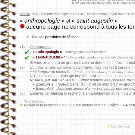
à l'exclusion
des mots-clés, titre, descriptio
Astuce
:
MAJ-clic
(Internet Explorer) /
CTRL-clic
(Netscape) pour ouvrir le d
« anthropologie
»
«
saint-augustin »
et
aucune page ne correspond à
tous
les te
C
auses possibles de l'échec :
(1)
Orthographe
:
« anthropologie »
:
l'orthographe paraît correcte.
« saint-augustin »
:
l'orthographe paraît correcte (nom d'auteur ou v
Si vous avez entré un gros mot, cela ne donne rien : c'est normal
(2)
L'un des termes au moins a été trouvé
, mais pas les 2 sur une 
=>
Changez au moins l'un des 2 mots
ou
changez le connecteur
NB : certains mots, d'usage trop fréquent, sont absents de la ba
REMARQUE IMPORTANTE
:
Evitez d'entrer des phrases for
+ Exemple 1
: Peut-on parler d'un droit du plus fort ?
=> droit 
+ Exemple 2
: Dans tout amour, n'aime-t-on jamais que soi-m
(3)
Essayez de relancer la recherche en appelant
un autre moteur 
Vous pouvez...
R
elancer la recherche sur un autre moteur interne :
Cléphi
-
X-Rech