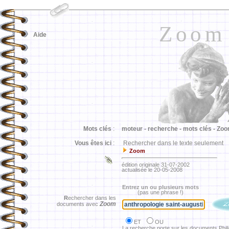
Zoom
Aide
Mots clés
:
moteur -
recherche -
mots clés -
Zoo
Vous êtes ici
:
Rechercher dans le texte seulement
Zoom
édition originale 31-07-2002
actualisée le 20-05-2008
Entrez un ou plusieurs mots
(pas une phrase !)
R
echercher dans les
Zoom
documents avec
ET
OU
La recherche porte sur les documents Phil