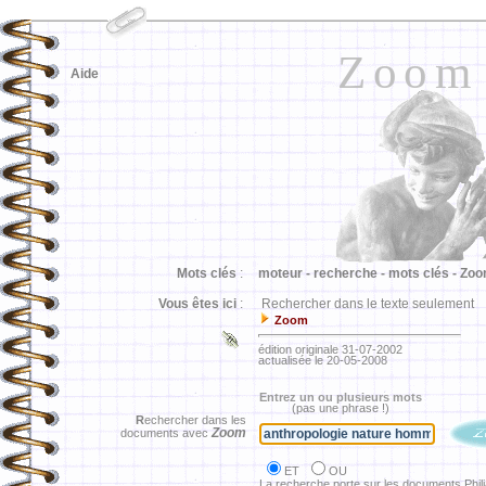
Zoom
Aide
Mots clés
:
moteur -
recherche -
mots clés -
Zoo
Vous êtes ici
:
Rechercher dans le texte seulement
Zoom
édition originale 31-07-2002
actualisée le 20-05-2008
Entrez un ou plusieurs mots
(pas une phrase !)
R
echercher dans les
Zoom
documents avec
ET
OU
La recherche porte sur les documents Phil