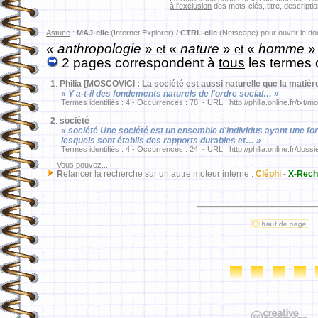
à l'exclusion
des mots-clés, titre, descriptio
Astuce
:
MAJ-clic
(Internet Explorer) /
CTRL-clic
(Netscape) pour ouvrir le d
« anthropologie
»
«
nature
»
«
homme
et
et
2 pages correspondent à
tous
les termes 
1
.
Philia [MOSCOVICI : La société est aussi naturelle que la matièr
« Y a-t-il des fondements naturels de l'ordre social… »
Termes identifiés : 4 - Occurrences : 78 - URL : http://philia.online.fr/txt/
2
.
société
« société Une société est un ensemble d'individus ayant une f
lesquels sont établis des rapports durables et… »
Termes identifiés : 4 - Occurrences : 24 - URL : http://philia.online.fr/dossi
Vous pouvez...
R
elancer la recherche sur un autre moteur interne :
Cléphi
-
X-Rech