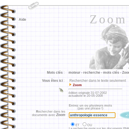
Zoom
Aide
Mots clés
:
moteur -
recherche -
mots clés -
Zoo
Vous êtes ici
:
Rechercher dans le texte seulement
Zoom
édition originale 31-07-2002
actualisée le 20-05-2008
Entrez un ou plusieurs mots
(pas une phrase !)
R
echercher dans les
Zoom
documents avec
ET
OU
La recherche porte sur les documents Phil