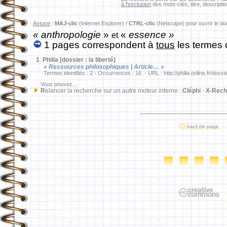
à l'exclusion
des mots-clés, titre, descriptio
Astuce
:
MAJ-clic
(Internet Explorer) /
CTRL-clic
(Netscape) pour ouvrir le d
« anthropologie
»
«
essence »
et
1 pages correspondent à
tous
les termes 
1
.
Philia [dossier : la liberté]
« Ressources philosophiques | Article… »
Termes identifiés : 2 - Occurrences : 16 - URL : http://philia.online.fr/dossi
Vous pouvez...
R
elancer la recherche sur un autre moteur interne :
Cléphi
-
X-Rech