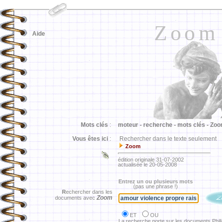
Zoom
Aide
Mots clés
:
moteur -
recherche -
mots clés -
Zoo
Vous êtes ici
:
Rechercher dans le texte seulement
Zoom
édition originale 31-07-2002
actualisée le 20-05-2008
Entrez un ou plusieurs mots
(pas une phrase !)
R
echercher dans les
Zoom
documents avec
ET
OU
La recherche porte sur les documents Phil