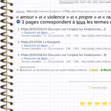
à l'exclusion
des mots-clés, titre, descriptio
Astuce
:
MAJ-clic
(Internet Explorer) /
CTRL-clic
(Netscape) pour ouvrir le d
« amour
»
«
violence
»
«
propre
»
«
ra
et
et
et
3 pages correspondent à
tous
les termes 
1
.
Philia [ROUSSEAU Discours sur l'origine les fondements... I]
« Oeuvres en ligne … »
Termes identifiés : 4 - Occurrences : 234 - URL : http://philia.online.fr/lec
2
.
Philia [PLATON Le Banquet]
« Oeuvres en ligne … »
Termes identifiés : 4 - Occurrences : 188 - URL : http://philia.online.fr/lec
3
.
Philia [ROUSSEAU Discours sur l'origine les fondements... II]
« Oeuvres en ligne … »
Termes identifiés : 4 - Occurrences : 150 - URL : http://philia.online.fr/lec
Vous pouvez...
R
elancer la recherche sur un autre moteur interne :
Cléphi
-
X-Rech