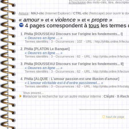
à l'exclusion
des mots-clés, titre, descriptio
Astuce
:
MAJ-clic
(Internet Explorer) /
CTRL-clic
(Netscape) pour ouvrir le d
« amour
»
«
violence
»
«
propre »
et
et
4 pages correspondent à
tous
les termes 
1
.
Philia [ROUSSEAU Discours sur l'origine les fondements... I]
« Oeuvres en ligne … »
Termes identifiés : 3 - Occurrences : 102 - URL : http://philia.online.fr/lec
2
.
Philia [PLATON Le Banquet]
« Oeuvres en ligne … »
Termes identifiés : 3 - Occurrences : 82 - URL : http://philia.online.fr/lect
3
.
Philia [ROUSSEAU Discours sur l'origine les fondements... II]
« Oeuvres en ligne … »
Termes identifiés : 3 - Occurrences : 62 - URL : http://philia.online.fr/lect
4
.
Philia [ALQUIE : L'amour passion est une illusion d'amour]
« L'amour véritable est-il d'ordre passionnel… »
Termes identifiés : 3 - Occurrences : 62 - URL : http://philia.online.fr/txt/a
Vous pouvez...
R
elancer la recherche sur un autre moteur interne :
Cléphi
-
X-Rech