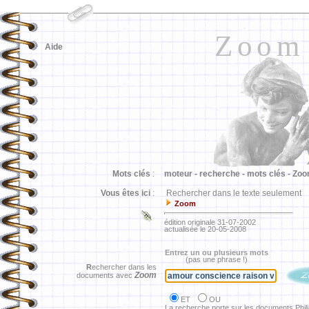
Zoom
Aide
Mots clés
:
moteur -
recherche -
mots clés -
Zoo
Vous êtes ici
:
Rechercher dans le texte seulement
Zoom
édition originale 31-07-2002
actualisée le 20-05-2008
Entrez un ou plusieurs mots
(pas une phrase !)
R
echercher dans les
Zoom
documents avec
ET
OU
La recherche porte sur les documents Phil