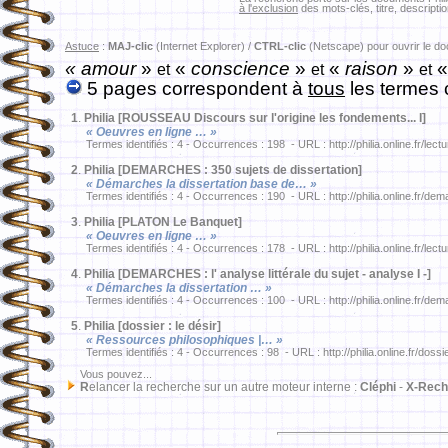
à l'exclusion
des mots-clés, titre, descriptio
Astuce
:
MAJ-clic
(Internet Explorer) /
CTRL-clic
(Netscape) pour ouvrir le d
« amour
»
«
conscience
»
«
raison
»
«
et
et
et
5 pages correspondent à
tous
les termes 
1
.
Philia [ROUSSEAU Discours sur l'origine les fondements... I]
« Oeuvres en ligne … »
Termes identifiés : 4 - Occurrences : 198 - URL : http://philia.online.fr/lec
2
.
Philia [DEMARCHES : 350 sujets de dissertation]
« Démarches la dissertation base de… »
Termes identifiés : 4 - Occurrences : 190 - URL : http://philia.online.fr/dem
3
.
Philia [PLATON Le Banquet]
« Oeuvres en ligne … »
Termes identifiés : 4 - Occurrences : 178 - URL : http://philia.online.fr/lec
4
.
Philia [DEMARCHES : l' analyse littérale du sujet - analyse I -]
« Démarches la dissertation … »
Termes identifiés : 4 - Occurrences : 100 - URL : http://philia.online.fr/de
5
.
Philia [dossier : le désir]
« Ressources philosophiques |… »
Termes identifiés : 4 - Occurrences : 98 - URL : http://philia.online.fr/dossi
Vous pouvez...
R
elancer la recherche sur un autre moteur interne :
Cléphi
-
X-Rech