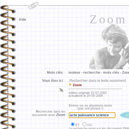
Zoom
Aide
Mots clés
:
moteur -
recherche -
mots clés -
Zoo
Vous êtes ici
:
Rechercher dans le texte seulement
Zoom
édition originale 31-07-2002
actualisée le 20-05-2008
Entrez un ou plusieurs mots
(pas une phrase !)
R
echercher dans les
Zoom
documents avec
ET
OU
La recherche porte sur les documents Phil