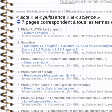
à l'exclusion
des mots-clés, titre, descriptio
Astuce
:
MAJ-clic
(Internet Explorer) /
CTRL-clic
(Netscape) pour ouvrir le d
« acte
»
«
puissance
»
«
science »
et
et
7 pages correspondent à
tous
les termes 
1
.
Philia [PLATON Le Banquet]
« Oeuvres en ligne … »
Termes identifiés : 3 - Occurrences : 66 - URL : http://philia.online.fr/lect
2
.
Sans titre
« Sommaire 1 L'Antiquité 1.1 Aristote 1.1.1 Les futurs contingent
Épicure 1.3.2 Stoïciens 1.3.3 Augustin 2… »
Termes identifiés : 3 - Occurrences : 52 - URL : http://philia.online.fr/dossi
3
.
Philia [ROUSSEAU Discours sur l'origine les fondements... I]
« Oeuvres en ligne … »
Termes identifiés : 3 - Occurrences : 38 - URL : http://philia.online.fr/lect
4
.
Philia [dossier : l'Etat]
« Ressources philosophiques | Article… »
Termes identifiés : 3 - Occurrences : 38 - URL : http://philia.online.fr/dossi
5
.
Philia [DEMARCHES : 350 sujets de dissertation]
« Démarches la dissertation base de… »
Termes identifiés : 3 - Occurrences : 28 - URL : http://philia.online.fr/dema
6
.
Philia [NIETZSCHE : La volonté est une chose complexe... et fort
« La volonté est-elle une… »
Termes identifiés : 3 - Occurrences : 22 - URL : http://philia.online.fr/txt/ni
7
.
Philia [ARISTOTE : L'imagination est une faculté intermédiaire ent