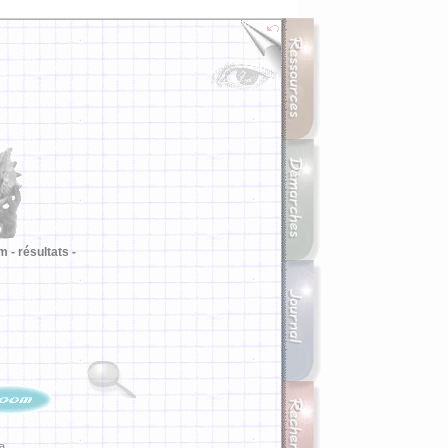
m -
résultats -
ia