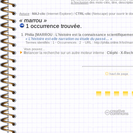
à l'exclusion
des mots-clés, titre, descriptio
Astuce
:
MAJ-clic
(Internet Explorer) /
CTRL-clic
(Netscape) pour ouvrir le d
« marrou »
1 occurrence trouvée.
1
.
Philia [MARROU : L'histoire est la connaissance scientifiqueme
« L'histoire est-elle narration ou étude du passé… »
Termes identifiés : 1 - Occurrences : 2 - URL : http://philia.online.fr/txt/ma
Vous pouvez...
R
elancer la recherche sur un autre moteur interne :
Cléphi
-
X-Rech