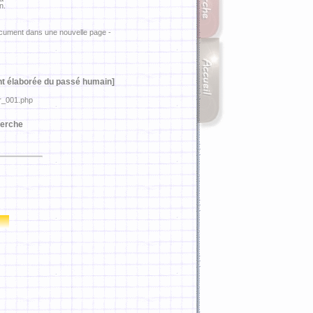
n.
ocument dans une nouvelle page -
nt élaborée du passé humain]
rr_001.php
erche