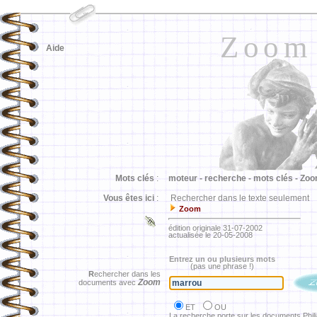
Zoom
Aide
Mots clés
:
moteur -
recherche -
mots clés -
Zoo
Vous êtes ici
:
Rechercher dans le texte seulement
Zoom
édition originale 31-07-2002
actualisée le 20-05-2008
Entrez un ou plusieurs mots
(pas une phrase !)
R
echercher dans les
Zoom
documents avec
ET
OU
La recherche porte sur les documents Phil