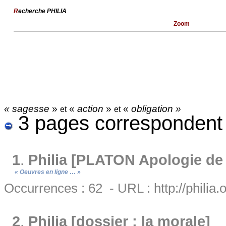
R
echerche PHILIA
Zoom
« sagesse
»
«
action
»
«
obligation »
et
et
3 pages correspondent
1
.
Philia [PLATON Apologie de
« Oeuvres en ligne … »
Occurrences : 62 - URL : http://philia.
2
.
Philia [dossier : la morale]