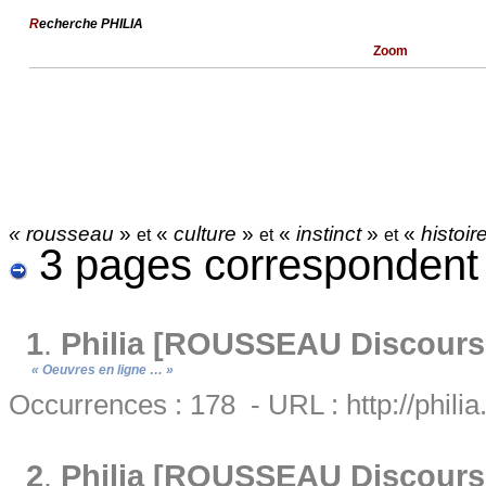
R
echerche PHILIA
Zoom
« rousseau
»
«
culture
»
«
instinct
»
«
histoir
et
et
et
3 pages correspondent
1
.
Philia [ROUSSEAU Discours su
« Oeuvres en ligne … »
Occurrences : 178 - URL : http://philia
2
.
Philia [ROUSSEAU Discours su