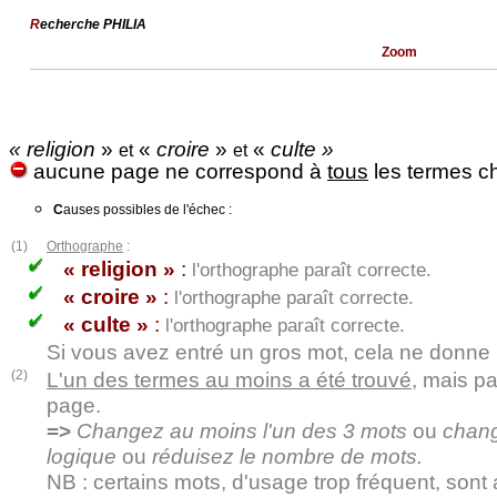
R
echerche PHILIA
Zoom
« religion
»
«
croire
»
«
culte »
et
et
aucune page ne correspond à
tous
les termes c
C
auses possibles de l'échec :
(1)
Orthographe
:
« religion »
:
l'orthographe paraît correcte.
« croire »
:
l'orthographe paraît correcte.
« culte »
:
l'orthographe paraît correcte.
Si vous avez entré un gros mot, cela ne donne r
(2)
L'un des termes au moins a été trouvé
, mais p
page.
=>
Changez au moins l'un des 3 mots
ou
chang
logique
ou
réduisez le nombre de mots.
NB : certains mots, d'usage trop fréquent, son