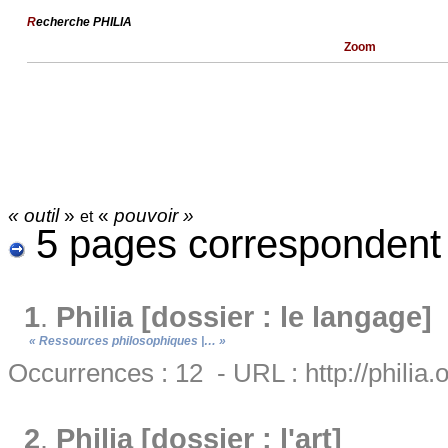
R
echerche PHILIA
Zoom
« outil
»
«
pouvoir »
et
5 pages correspondent
1
.
Philia [dossier : le langage]
« Ressources philosophiques |… »
Occurrences : 12 - URL : http://philia.
2
.
Philia [dossier : l'art]