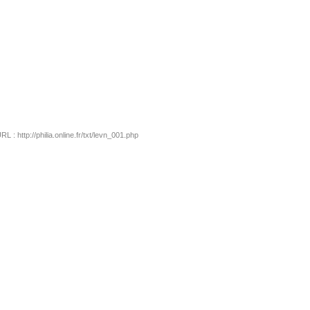
: http://philia.online.fr/txt/levn_001.php