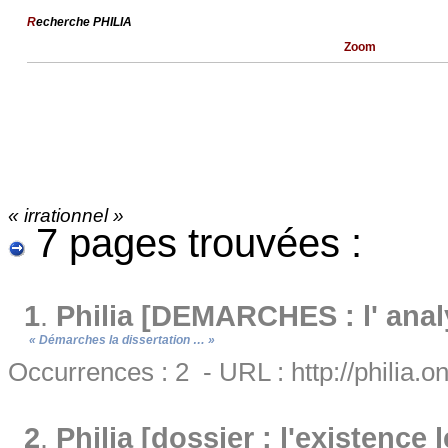
R
echerche PHILIA
Zoom
« irrationnel »
7 pages trouvées :
1
.
Philia [DEMARCHES : l' analys
« Démarches la dissertation … »
Occurrences : 2 - URL : http://philia.
2
.
Philia [dossier : l'existence 