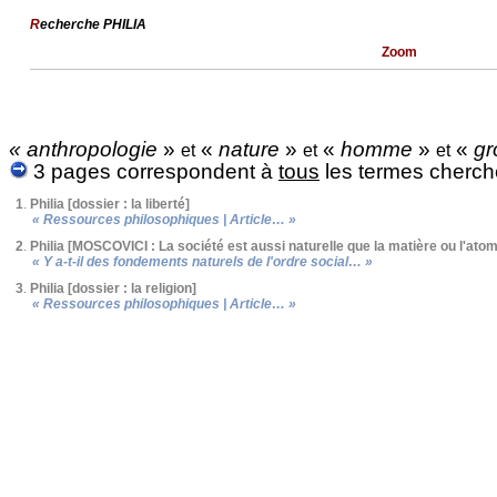
R
echerche PHILIA
Zoom
« anthropologie
»
«
nature
»
«
homme
»
«
gr
et
et
et
3 pages correspondent à
tous
les termes cherch
1
.
Philia [dossier : la liberté]
« Ressources philosophiques | Article… »
2
.
Philia [MOSCOVICI : La société est aussi naturelle que la matière ou l'ato
« Y a-t-il des fondements naturels de l'ordre social… »
3
.
Philia [dossier : la religion]
« Ressources philosophiques | Article… »