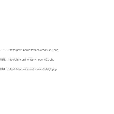
L : http://philia.online.fr/dossiers/d-20,1.php
L : http://philia.online.fr/txt/mosc_001.php
 : http://philia.online.fr/dossiers/d-09,1.php