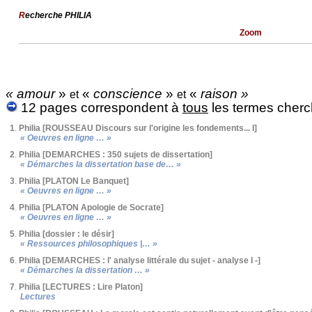
R
echerche PHILIA
Zoom
« amour
»
«
conscience
»
«
raison »
et
et
12 pages correspondent à
tous
les termes cherc
1
.
Philia [ROUSSEAU Discours sur l'origine les fondements... I]
« Oeuvres en ligne … »
2
.
Philia [DEMARCHES : 350 sujets de dissertation]
« Démarches la dissertation base de… »
3
.
Philia [PLATON Le Banquet]
« Oeuvres en ligne … »
4
.
Philia [PLATON Apologie de Socrate]
« Oeuvres en ligne … »
5
.
Philia [dossier : le désir]
« Ressources philosophiques |… »
6
.
Philia [DEMARCHES : l' analyse littérale du sujet - analyse I -]
« Démarches la dissertation … »
7
.
Philia [LECTURES : Lire Platon]
Lectures