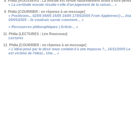
8
.
Philia [ROUSSEAU : La morale est sentie naturellement avant d'être pens
« La certitude morale résulte-t-elle d'un jugement de la raison… »
9
.
Philia [COURRIER : en réponse à un message]
« Positivons... 02/05 09/05 15/05 16/05 17/05/2005 From Appletree@..., étud
09/05/2005 : Je voudrais savoir comment… »
« Ressources philosophiques | Article… »
11
.
Philia [LECTURES : Lire Rousseau]
Lectures
12
.
Philia [COURRIER : en réponse à un message]
« L'idéal posé par le désir nous conduit-il à une impasse ?... 16/11/2005 L
est victime de l'idéal... Une… »