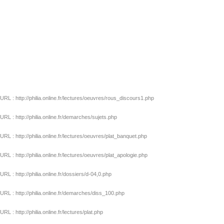
L : http://philia.online.fr/lectures/oeuvres/rous_discours1.php
L : http://philia.online.fr/demarches/sujets.php
 : http://philia.online.fr/lectures/oeuvres/plat_banquet.php
 : http://philia.online.fr/lectures/oeuvres/plat_apologie.php
 : http://philia.online.fr/dossiers/d-04,0.php
L : http://philia.online.fr/demarches/diss_100.php
: http://philia.online.fr/lectures/plat.php