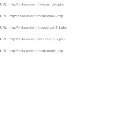
 : http://philia.online.fr/txt/rous_028.php
 : http://philia.online.fr/courrier/066.php
 : http://philia.online.fr/dossiers/d-E,1.php
 : http://philia.online.fr/lectures/rous.php
 : http://philia.online.fr/courrier/084.php