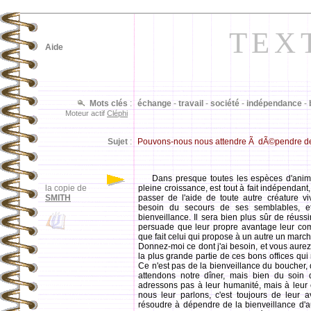
TEX
Aide
Mots clés
:
échange
-
travail
-
société
-
indépendance
-
Moteur actif
Cléphi
Sujet
:
Pouvons-nous nous attendre Ã dÃ©pendre de l
Dans presque toutes les espèces d'anim
la copie de
pleine croissance, est tout à fait indépendant, 
SMITH
passer de l'aide de toute autre créature v
besoin du secours de ses semblables, et c
bienveillance. Il sera bien plus sûr de réussir,
persuade que leur propre avantage leur comm
que fait celui qui propose à un autre un march
Donnez-moi ce dont j'ai besoin, et vous aure
la plus grande partie de ces bons offices qui 
Ce n'est pas de la bienveillance du boucher
attendons notre dîner, mais bien du soin q
adressons pas à leur humanité, mais à leur 
nous leur parlons, c'est toujours de leur 
résoudre à dépendre de la bienveillance d'a