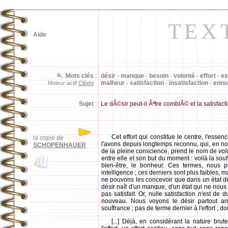
TEX
Aide
Mots clés
:
désir
-
manque
-
besoin
-
volonté
-
effort
-
ex
malheur
-
satisfaction
-
insatisfaction
-
ennu
Moteur actif
Cléphi
Sujet
:
Le dÃ©sir peut-il Ãªtre comblÃ© et la satisfacti
Cet effort qui constitue le centre, l'ess
la copie de
l'avons depuis longtemps reconnu, qui, en nou
SCHOPENHAUER
de la pleine conscience, prend le nom de
vol
entre elle et son but du moment : voilà la
souf
bien-être, le bonheur. Ces termes, nous
intelligence ; ces derniers sont plus faibles, m
ne pouvons les concevoir que dans un état de
désir naît d'un manque, d'un état qui ne nous sa
pas satisfait. Or, nulle satisfaction n'est de 
nouveau. Nous voyons le désir partout arrê
souffrance ; pas de terme dernier à l'effort ; 
[...] Déjà, en considérant la nature br