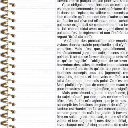
l'inventaire ; le garçon de café joue avec sa co
Cette obligation ne diffère pas de celle qui
est toute de cérémonie, le public réclame d'e
la danse de l'épicier, du tailleur, du commissa
leur clientèle qu'ils ne sont rien d'autre qu'u
Un épicier qui rêve est offensant pour l'achete
politesse exige qu'il se contienne dans sa fo
se fait chose-soldat avec un regard direct mai
puisque c'est le règlement et non l'intérêt du
regard "fixé à dix pas").
Voilà bien des précautions pour emprison
vivions dans la crainte perpétuelle qu'il n'y 
condition. Mais c'est que, parallèlemen
immédiatement garçon de café, au sens où cet e
point qu'il ne puisse former des jugements réfl
ce qu'elle "signifie" : l'obligation de se lev
l'ouverture des salles, de mettre le percolateur 
Il connaît les droits qu'elle comporte : le d
tous ces concepts, tous ces jugements renvo
abstraites, de droits et de devoirs conférés à u
j'ai à être et que je ne suis point. Ce n'est pa
Mais plutôt il n'y a pas de commune mesure ent
pour les autres et pour moi-même, cela signifie
Mais précisément si je me le représente, je 
du sujet, séparé par rien, mais ce rien m'isol
l'être, c'est-à-dire m'imaginer que je le suis
accomplir les fonctions de garçon de café, je
l'acteur est Hamlet, en faisant mécaniquemen
comme garçon de café imaginaire à travers ce
être-en-soi du garçon de café, comme s'il n'é
valeur et leur urgence à mes devoirs d'état,
lever chaque matin à cinq heures ou de rester a