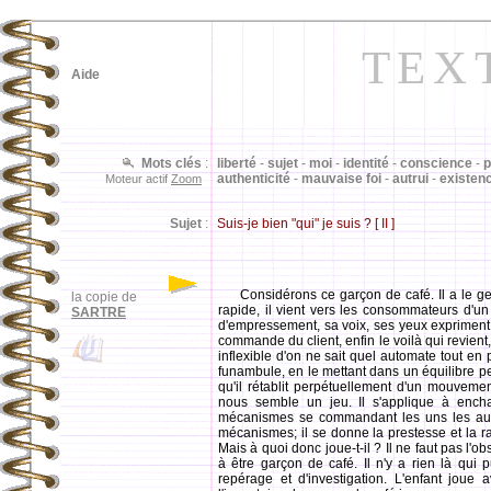
TEX
Aide
Mots clés
:
liberté
-
sujet
-
moi
-
identité
-
conscience
-
p
authenticité
-
mauvaise foi
-
autrui
-
existen
Moteur actif
Zoom
Sujet
:
Suis-je bien "qui" je suis ? [ II ]
Considérons ce garçon de café. Il a le ge
la copie de
rapide, il vient vers les consommateurs d'un 
SARTRE
d'empressement, sa voix, ses yeux expriment u
commande du client, enfin le voilà qui revien
inflexible d'on ne sait quel automate tout en
funambule, en le mettant dans un équilibre p
qu'il rétablit perpétuellement d'un mouveme
nous semble un jeu. Il s'applique à ench
mécanismes se commandant les uns les aut
mécanismes; il se donne la prestesse et la ra
Mais à quoi donc joue-t-il ? Il ne faut pas l'
à être garçon de café. Il n'y a rien là qui 
repérage et d'investigation. L'enfant joue 