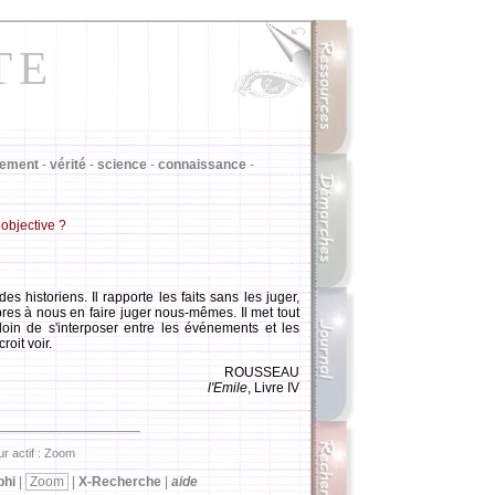
TE
gement
-
vérité
-
science
-
connaissance
-
 objective ?
 historiens. Il rapporte les faits sans les juger,
res à nous en faire juger nous-mêmes. Il met tout
loin de s'interposer entre les événements et les
roit voir.
ROUSSEAU
l'Emile
, Livre IV
r actif : Zoom
phi
|
Zoom
|
X-Recherche
|
aide