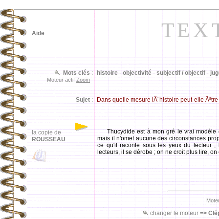
TEX
Aide
Mots clés
:
histoire
-
objectivité
-
subjectif / objectif
-
ju
Moteur actif
Zoom
Sujet
:
Dans quelle mesure lÂ´histoire peut-elle Ãªtre
Thucydide est à mon gré le vrai modèle des
la copie de
mais il n'omet aucune des circonstances prop
ROUSSEAU
ce qu'il raconte sous les yeux du lecteur ; 
lecteurs, il se dérobe ; on ne croit plus lire, on c
Moteu
changer le moteur
=>
Clé