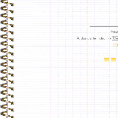
Moteu
changer le moteur
=>
Clé