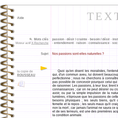
TEX
Aide
Mots clés
:
passion
-
désir / crainte
-
besoin / désir
-
inst
-
entendement
-
raison
-
connaissance
-
soc
Moteur actif
X-Recherche
Sujet
:
Nos passions sont-elles naturelles ?
Quoi qu'en disent les moralistes, l'ente
la copie de
qui, d'un commun aveu, lui doivent beaucoup a
ROUSSEAU
perfectionne ; nous ne cherchons à connaître 
pas possible de concevoir pourquoi celui qui n
de raisonner. Les passions, à leur tour, tirent
connaissances ; car on ne peut désirer ou cr
avoir, ou par la simple impulsion de la natu
lumières, n'éprouve que les passions de cett
besoins physiques ; les seuls biens, qu'il 
femelle et le repos ; les seuls maux qu'il crai
non la mort ; car jamais l'animal ne saura ce 
et de ses terreurs, est une des premières acq
la condition animale.