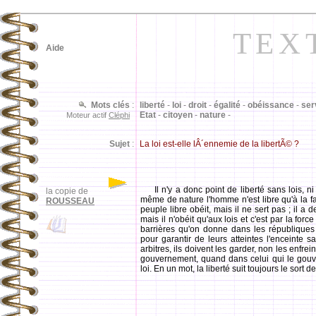
TEX
Aide
Mots clés
:
liberté
-
loi
-
droit
-
égalité
-
obéissance
-
ser
Etat
-
citoyen
-
nature
-
Moteur actif
Cléphi
Sujet
:
La loi est-elle lÂ´ennemie de la libertÃ© ?
Il n'y a donc point de liberté sans lois, n
la copie de
même de nature l'homme n'est libre qu'à la f
ROUSSEAU
peuple libre obéit, mais il ne sert pas ; il a 
mais il n'obéit qu'aux lois et c'est par la for
barrières qu'on donne dans les républiques
pour garantir de leurs atteintes l'enceinte s
arbitres, ils doivent les garder, non les enfre
gouvernement, quand dans celui qui le gouver
loi. En un mot, la liberté suit toujours le sort d