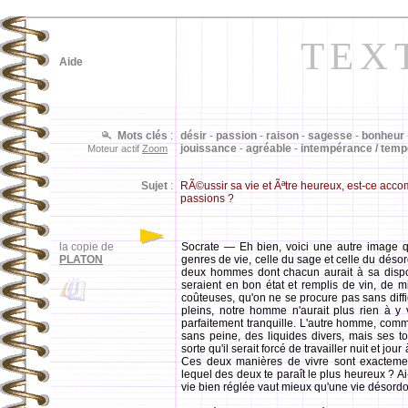
TEX
Aide
Mots clés
:
désir
-
passion
-
raison
-
sagesse
-
bonheur
jouissance
-
agréable
-
intempérance / tem
Moteur actif
Zoom
Sujet
:
RÃ©ussir sa vie et Ãªtre heureux, est-ce accom
passions ?
la copie de
Socrate — Eh bien, voici une autre image q
PLATON
genres de vie, celle du sage et celle du déso
deux hommes dont chacun aurait à sa dispo
seraient en bon état et remplis de vin, de mie
coûteuses, qu'on ne se procure pas sans diffi
pleins, notre homme n'aurait plus rien à y v
parfaitement tranquille. L'autre homme, comm
sans peine, des liquides divers, mais ses to
sorte qu'il serait forcé de travailler nuit et jo
Ces deux manières de vivre sont exactemen
lequel des deux te paraît le plus heureux ? A
vie bien réglée vaut mieux qu'une vie désord