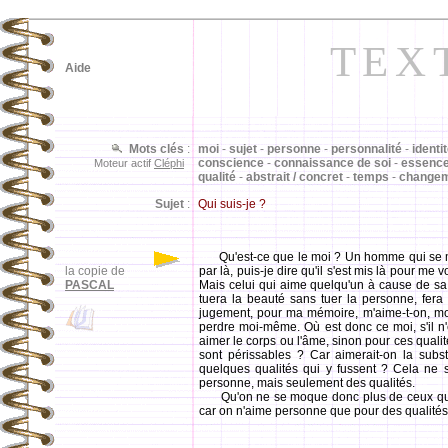
TEX
Aide
Mots clés
:
moi
-
sujet
-
personne
-
personnalité
-
identi
conscience
-
connaissance de soi
-
essenc
Moteur actif
Cléphi
qualité
-
abstrait / concret
-
temps
-
change
Sujet
:
Qui suis-je ?
Qu'est-ce que le moi ? Un homme qui se me
la copie de
par là, puis-je dire qu'il s'est mis là pour me 
PASCAL
Mais celui qui aime quelqu'un à cause de sa be
tuera la beauté sans tuer la personne, fera 
jugement, pour ma mémoire, m'aime-t-on, moi
perdre moi-même. Où est donc ce moi, s'il n'
aimer le corps ou l'âme, sinon pour ces qualité
sont périssables ? Car aimerait-on la subs
quelques qualités qui y fussent ? Cela ne s
personne, mais seulement des qualités.
Qu'on ne se moque donc plus de ceux qui se
car on n'aime personne que pour des qualité