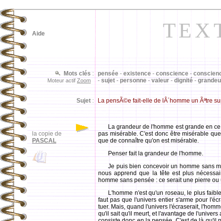
TEX
Aide
Mots clés
:
pensée
-
existence
-
conscience
-
conscienc
-
sujet
-
personne
-
valeur
-
dignité
-
grandeu
Moteur actif
Zoom
Sujet
:
La pensÃ©e fait-elle de lÂ´homme un Ãªtre s
La grandeur de l'homme est grande en ce q
la copie de
pas misérable. C'est donc être misérable que 
PASCAL
que de connaître qu'on est misérable.
Penser fait la grandeur de l'homme.
Je puis bien concevoir un homme sans main
nous apprend que la tête est plus nécessai
homme sans pensée : ce serait une pierre ou 
L'homme n'est qu'un roseau, le plus faible
faut pas que l'univers entier s'arme pour l'éc
tuer. Mais, quand l'univers l'écraserait, l'hom
qu'il sait qu'il meurt, et l'avantage de l'univers 
consiste donc en la pensée. C'est de là qu'il 