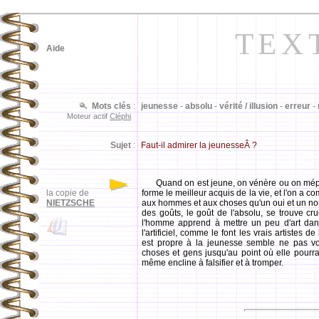
TEX
Aide
Mots clés
:
jeunesse
-
absolu
-
vérité / illusion
-
erreur
-
Moteur actif
Cléphi
Sujet
:
Faut-il admirer la jeunesseÂ ?
Quand on est jeune, on vénère ou on mépr
la copie de
forme le meilleur acquis de la vie, et l'on a 
NIETZSCHE
aux hommes et aux choses qu'un oui et un non
des goûts, le goût de l'absolu, se trouve cr
l'homme apprend à mettre un peu d'art dan
l'artificiel, comme le font les vrais artistes
est propre à la jeunesse semble ne pas vou
choses et gens jusqu'au point où elle pourra
même encline à falsifier et à tromper.