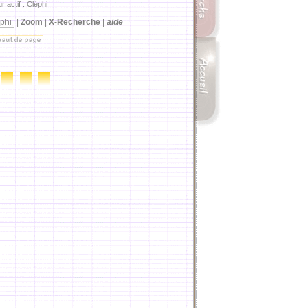
r actif : Cléphi
phi
|
Zoom
|
X-Recherche
|
aide