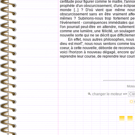
certitude pour figurer comme le maître, l'anno
prophète d'un obscurcissement, d'une éclipse 
monde [...] ? D'où vient que même nous
obscurcissement sans en être vraiment affec
mêmes ? Subirions-nous trop fortement peu
l'événement - conséquences immédiates qui p
l'on pourrait peut-être en attendre, nullemen
comme une lumière, une félicité, un soulagem
nouvelle sorte qui ne se décrit que difficilement
En effet, nous autres philosophes, nous autr
dieu est mort", nous nous sentons comme touc
coeur, à cette nouvelle, déborde de reconnais
voici l'horizon à nouveau dégagé, encore qu'il
reprendre leur course, de reprendre leur cours
Moteu
changer le moteur
=>
Clé