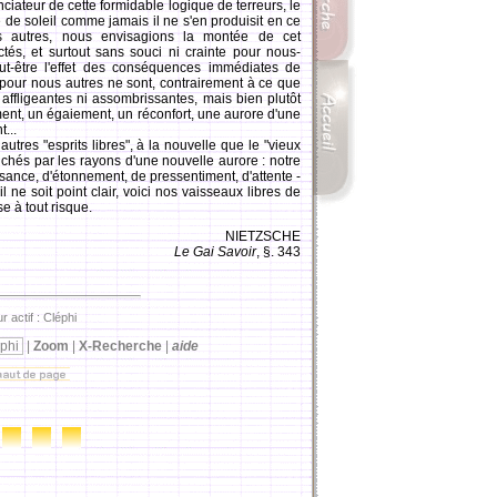
nciateur de cette formidable logique de terreurs, le
de soleil comme jamais il ne s'en produisit en ce
 autres, nous envisagions la montée de cet
tés, et surtout sans souci ni crainte pour nous-
t-être l'effet des conséquences immédiates de
our nous autres ne sont, contrairement à ce que
t affligeantes ni assombrissantes, mais bien plutôt
ent, un égaiement, un réconfort, une aurore d'une
...
es "esprits libres", à la nouvelle que le "vieux
hés par les rayons d'une nouvelle aurore : notre
sance, d'étonnement, de pressentiment, d'attente -
 ne soit point clair, voici nos vaisseaux libres de
e à tout risque.
NIETZSCHE
Le Gai Savoir
, §. 343
r actif : Cléphi
phi
|
Zoom
|
X-Recherche
|
aide