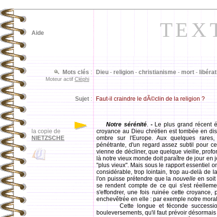
TEX
Aide
Mots clés
:
Dieu
-
religion
-
christianisme
-
mort
-
libéra
Moteur actif
Cléphi
Sujet
:
Faut-il craindre le dÃ©clin de la religion ?
Notre sérénité
.
-
Le plus grand récent é
la copie de
croyance au Dieu chrétien est tombée en di
NIETZSCHE
ombre sur l'Europe. Aux quelques rares,
pénétrante, d'un regard assez subtil pour ce
vienne de décliner, que quelque vieille, prof
là notre vieux monde doit paraître de jour en j
"plus vieux". Mais sous le rapport essentiel 
considérable, trop lointain, trop au-delà de
l'on puisse prétendre que la
nouvelle
en soit
se rendent compte de ce qui s'est réellem
s'effondrer, une fois ruinée cette croyance, 
enchevêtrée en elle : par exemple notre moral
Cette longue et féconde succession de
bouleversements, qu'il faut prévoir désormais