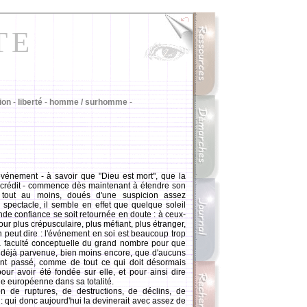
TE
tion
-
liberté
-
homme / surhomme
-
vénement - à savoir que "Dieu est mort", que la
scrédit - commence dès maintenant à étendre son
 tout au moins, doués d'une suspicion assez
 spectacle, il semble en effet que quelque soleil
onde confiance se soit retournée en doute : à ceux-
our plus crépusculaire, plus méfiant, plus étranger,
on peut dire : l'événement en soi est beaucoup trop
 la faculté conceptuelle du grand nombre pour que
 déjà parvenue, bien moins encore, que d'aucuns
ent passé, comme de tout ce qui doit désormais
pour avoir été fondée sur elle, et pour ainsi dire
e européenne dans sa totalité.
 ruptures, de destructions, de déclins, de
 : qui donc aujourd'hui la devinerait avec assez de