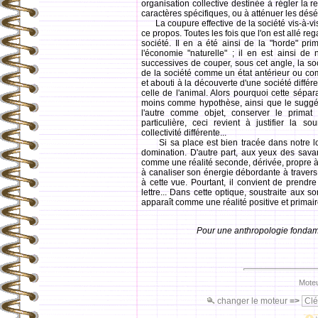
organisation collective destinée à régler la 
caractères spécifiques, ou à atténuer les désé
La coupure effective de la société vis-à-vis 
ce propos. Toutes les fois que l'on est allé r
société. Il en a été ainsi de la "horde" prim
l'économie "naturelle" ; il en est ainsi de
successives de couper, sous cet angle, la soc
de la société comme un état antérieur ou c
et abouti à la découverte d'une société différ
celle de l'animal. Alors pourquoi cette sépar
moins comme hypothèse, ainsi que le suggéra
l'autre comme objet, conserver le primat d
particulière, ceci revient à justifier la so
collectivité différente...
Si sa place est bien tracée dans notre logiq
domination. D'autre part, aux yeux des savan
comme une réalité seconde, dérivée, propre à p
à canaliser son énergie débordante à travers l
à cette vue. Pourtant, il convient de prendr
lettre... Dans cette optique, soustraite aux s
apparaît comme une réalité positive et primair
Pour une anthropologie fonda
Moteu
changer le moteur
=>
Clé