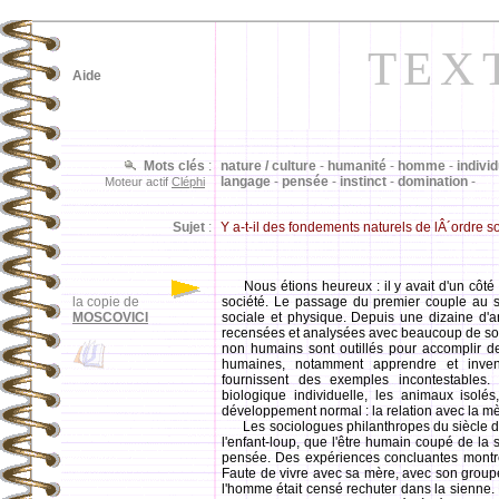
TEX
Aide
Mots clés
:
nature / culture
-
humanité
-
homme
-
individ
langage
-
pensée
-
instinct
-
domination
-
Moteur actif
Cléphi
Sujet
:
Y a-t-il des fondements naturels de lÂ´ordre so
Nous étions heureux : il y avait d'un côté 
la copie de
société. Le passage du premier couple au se
MOSCOVICI
sociale et physique. Depuis une dizaine d'an
recensées et analysées avec beaucoup de soin
non humains sont outillés pour accomplir de
humaines, notamment apprendre et invent
fournissent des exemples incontestables.
biologique individuelle, les animaux isolé
développement normal : la relation avec la mè
Les sociologues philanthropes du siècle dern
l'enfant-loup, que l'être humain coupé de la 
pensée. Des expériences concluantes montr
Faute de vivre avec sa mère, avec son groupe 
l'homme était censé rechuter dans la sienne.