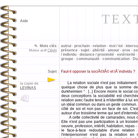
TEX
Aide
Mots clés
:
autrui
-
prochain
-
relation
-
moi / toi
-
intersu
présence
-
sujet
-
altérité
-
amour
-
eros
-
so
Moteur actif
Cléphi
/ individu
-
distance / proximité
-
extériorité
groupe
-
communauté
-
communication
-
Du
Sujet
:
Faut-il opposer la sociÃ©tÃ© et lÂ´individu ?
La relation sociale n'est pas initialement
la copie de
quelque chose de plus que la somme des i
LEVINAS
durkheimien
*
. [...] Encore moins le social c
deux conceptions la sociabilité est cherc
relation avec l'autre tend à m'identifier à lui
un idéal commun ou dans un geste commun. C'est
côté de soi et non pas en face de soi. C'est 
autour d'un troisième terme qui sert d'interméd
A cette collectivité de camarades, nous opp
Elle n'est pas une participation à un troisi
oeuvre, profession, intérêt, habitation, repas 
le face-à-face redoutable d'une relation
l'interpersonnel n'est pas la relation en