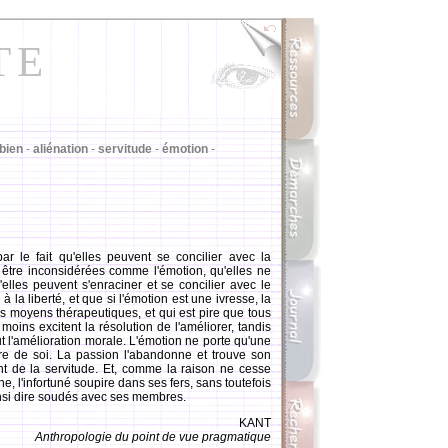
TE
bien
-
aliénation
-
servitude
-
émotion
-
ar le fait qu'elles peuvent se concilier avec la
s être inconsidérées comme l'émotion, qu'elles ne
lles peuvent s'enraciner et se concilier avec le
à la liberté, et que si l'émotion est une ivresse, la
es moyens thérapeutiques, et qui est pire que tous
ins excitent la résolution de l'améliorer, tandis
 l'amélioration morale. L'émotion ne porte qu'une
ire de soi. La passion l'abandonne et trouve son
nt de la servitude. Et, comme la raison ne cesse
ne, l'infortuné soupire dans ses fers, sans toutefois
ainsi dire soudés avec ses membres.
KANT
Anthropologie du point de vue pragmatique