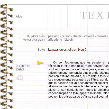
TEX
Aide
Mots clés
:
passion
-
raison
-
liberté
-
volonté
-
morale
-
affectivité
-
plaisir
-
Moteur actif
Cléphi
Sujet
:
La passion est-elle un bien ?
On voit facilement que les passions - p
la copie de
réflexion la plus tranquille et ne doivent pa
KANT
sont ni impétueuses ni passagères, mais qu'e
raisonnement - portent la plus grande atteinte 
passion est une maladie, qui résiste à tous l
ces mouvements passagers de l'âme, qui du mo
que la passion est un enchantement qui exclut
atteinte momentanée à la liberté et à l'emp
plaisir et son contentement dans le sentime
cependant pas de faire appel à la liberté inter
pouvoir les briser, parce qu'ils se sont pour 