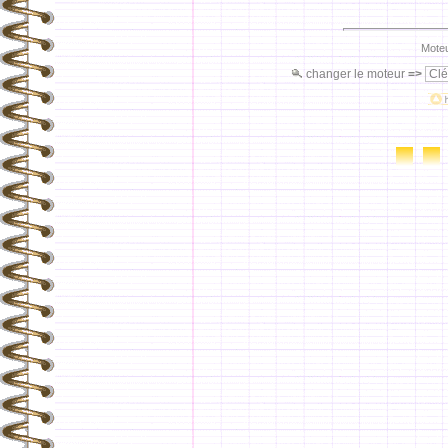
Moteu
changer le moteur
=>
Clé