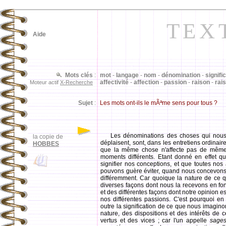
TEX
Aide
Mots clés
:
mot
-
langage
-
nom
-
dénomination
-
signifi
affectivité
-
affection
-
passion
-
raison
-
rai
Moteur actif
X-Recherche
Sujet
:
Les mots ont-ils le mÃªme sens pour tous ?
Les dénominations des choses qui nous a
la copie de
déplaisent, sont, dans les entretiens ordinair
HOBBES
que la même chose n'affecte pas de mêm
moments différents. Etant donné en effet qu
signifier nos conceptions, et que toutes nos
pouvons guère éviter, quand nous concevon
différemment. Car quoique la nature de ce 
diverses façons dont nous la recevons en fonc
et des différentes façons dont notre opinion 
nos différentes passions. C'est pourquoi en
outre la signification de ce que nous imagino
nature, des dispositions et des intérêts de c
vertus et des vices ; car l'un appelle
sage