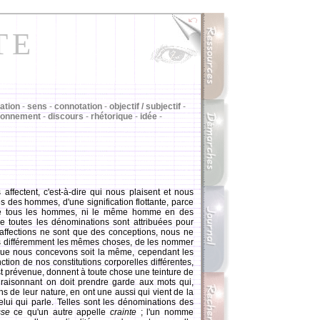
TE
cation
-
sens
-
connotation
-
objectif / subjectif
-
sonnement
-
discours
-
rhétorique
-
idée
-
ffectent, c'est-à-dire qui nous plaisent et nous
es des hommes, d'une signification flottante, parce
e tous les hommes, ni le même homme en des
e toutes les dénominations sont attribuées pour
 affections ne sont que des conceptions, nous ne
s différemment les mêmes choses, de les nommer
que nous concevons soit la même, cependant les
tion de nos constitutions corporelles différentes,
est prévenue, donnent à toute chose une teinture de
 raisonnant on doit prendre garde aux mots qui,
ns de leur nature, en ont une aussi qui vient de la
elui qui parle. Telles sont les dénominations des
sse
ce qu'un autre appelle
crainte
; l'un nomme