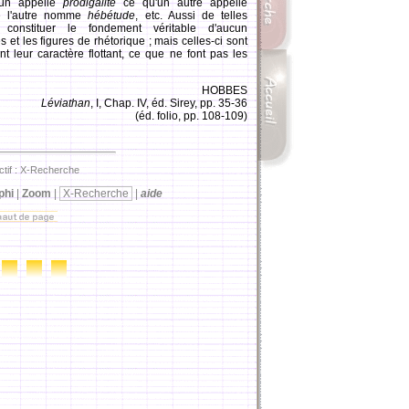
'un appelle
prodigalité
ce qu'un autre appelle
 l'autre nomme
hébétude
, etc. Aussi de telles
 constituer le fondement véritable d'aucun
t les figures de rhétorique ; mais celles-ci sont
 leur caractère flottant, ce que ne font pas les
HOBBES
Léviathan
, I, Chap. IV, éd. Sirey, pp. 35-36
(éd. folio, pp. 108-109)
ctif : X-Recherche
phi
|
Zoom
|
X-Recherche
|
aide