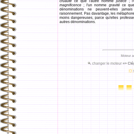
cruauté
ce que l'autre nomme
justice
; l
magnificence
; l'un nomme
gravité
ce que
dénominations ne peuvent-elles jamais
raisonnement. Pas davantage, les métaphores e
moins dangereuses, parce qu'elles professent
autres dénominations.
Moteur a
changer le moteur
=>
Clé