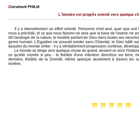
D
ocument PHILIA
L´histoire est progrès orienté vers quelque ch
Il y a éternellement un effort orienté. Personne n'est seul, quel que soi
nous a précédé, et ce que nous faisons ne sera que la base de l'avenir, ne pré
dit l'analogie de la nature, le modèle parlant de Dieu dans toutes ses oeuvre
genre humain. L'Egyptien ne pouvait exister sans l'Oriental, le Grec bâtit sur 
épaules du monde entier - il y a véritablement progression continue, développe
Le monde se dirige vers quelque chose de grand, devient ce dont l'histoire 
ce qu'elle montre si peu - le théâtre d'une intention directrice sur terre,
dernière, théâtre de la Divinité, même aperçue seulement à travers les o
isolées.