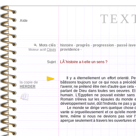
TEX
Aide
Mots clés
:
histoire
-
progrès
-
progression
-
passé /ave
providence
-
Moteur actif
Cléphi
Sujet
:
LÂ´histoire a-t-elle un sens ?
Il y a éternellement un effort orienté. 
la copie de
bâtissons toujours sur ce qui nous a précéd
HERDER
l'avenir, ne prétend être rien d'autre que cela 
parlant de Dieu dans toutes ses oeuvres. E
humain. L'Egyptien ne pouvait exister sans l'
Romain s'éleva sur les épaules du monde ent
développement suivi, dût l'individu ne pas y g
Le monde se dirige vers quelque chose de gr
vante si orgueilleusement et ce qu'elle montre
terre, même si nous ne devions pas voir l'i
aperçue seulement à travers les ouvertures et