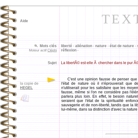
TEX
Aide
Mots clés
:
liberté
-
aliénation
-
nature
-
état de nature
-
réflexion
-
Moteur actif
Cléphi
Sujet
:
La libertÃ© est-elle Ã chercher dans le pur Ã©
C'est une opinion fausse de penser que 
la copie de
l'état de nature où il n'éprouverait que d
HEGEL
n'utiliserait pour les satisfaire que les moy
fausse, même si l'on ne considère pas l'élém
parlera plus loin. En effet, le besoin nature
seraient que l'état de la spiritualité enfon
sauvagerie et de non-liberté, tandis que la li
lui-même, dans sa distinction d'avec la nature 