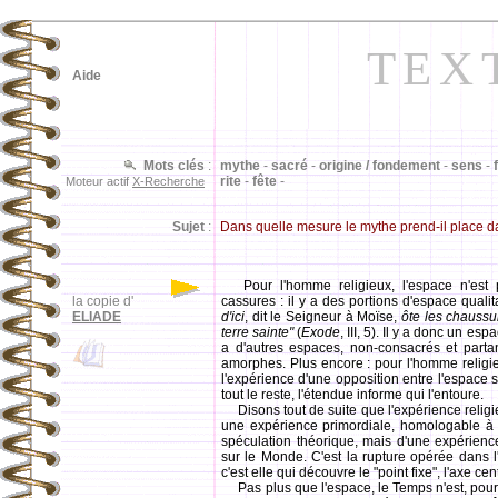
TEX
Aide
Mots clés
:
mythe
-
sacré
-
origine / fondement
-
sens
-
rite
-
fête
-
Moteur actif
X-Recherche
Sujet
:
Dans quelle mesure le mythe prend-il place d
Pour l'homme religieux, l'espace n'est
la copie d'
cassures : il y a des portions d'espace quali
ELIADE
d'ici
, dit le Seigneur à Moïse,
ôte les chaussur
terre sainte"
(
Exode
, III, 5). Il y a donc un esp
a d'autres espaces, non-consacrés et partant
amorphes. Plus encore : pour l'homme religie
l'expérience d'une opposition entre l'espace sa
tout le reste, l'étendue informe qui l'entoure.
Disons tout de suite que l'expérience religi
une expérience primordiale, homologable à u
spéculation théorique, mais d'une expérience 
sur le Monde. C'est la rupture opérée dans l
c'est elle qui découvre le "point fixe", l'axe cen
Pas plus que l'espace, le Temps n'est, pour l