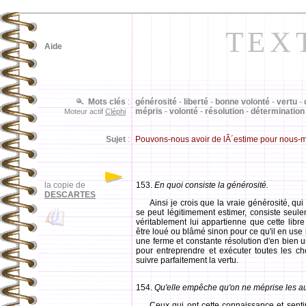
TEX
Aide
Mots clés
:
générosité
-
liberté
-
bonne volonté
-
vertu
-
mépris
-
volonté
-
résolution
-
détermination
Moteur actif
Cléphi
Sujet
:
Pouvons-nous avoir de lÂ´estime pour nous-m
la copie de
153.
En quoi consiste la générosité.
DESCARTES
Ainsi je crois que la vraie générosité, qui
se peut légitimement estimer, consiste seulem
véritablement lui appartienne que cette libre
être loué ou blâmé sinon pour ce qu'il en use 
une ferme et constante résolution d'en bien u
pour entreprendre et exécuter toutes les cho
suivre parfaitement la vertu.
154.
Qu'elle empêche qu'on ne méprise les au
Ceux qui ont cette connaissance et sen