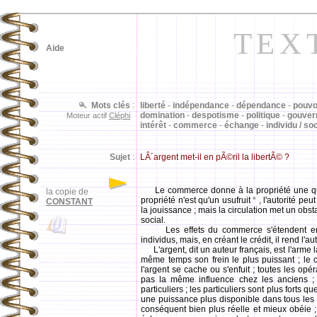
TEX
Aide
Mots clés
:
liberté
-
indépendance
-
dépendance
-
pouvo
domination
-
despotisme
-
politique
-
gouver
Moteur actif
Cléphi
intérêt
-
commerce
-
échange
-
individu / so
Sujet
:
LÂ´argent met-il en pÃ©ril la libertÃ© ?
Le commerce donne à la propriété une quali
la copie de
propriété n'est qu'un usufruit
*
, l'autorité peu
CONSTANT
la jouissance ; mais la circulation met un obsta
social.
Les effets du commerce s'étendent encore
individus, mais, en créant le crédit, il rend l'a
L'argent, dit un auteur français, est l'arme
même temps son frein le plus puissant ; le cré
l'argent se cache ou s'enfuit ; toutes les opé
pas la même influence chez les anciens ; 
particuliers ; les particuliers sont plus forts q
une puissance plus disponible dans tous les in
conséquent bien plus réelle et mieux obéie 