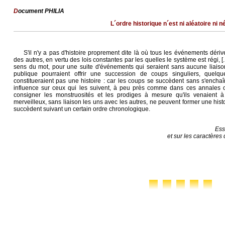
D
ocument PHILIA
L´ordre historique n´est ni aléatoire ni 
S'il n'y a pas d'histoire proprement dite là où tous les événements déri
des autres, en vertu des lois constantes par les quelles le système est régi, [...
sens du mot, pour une suite d'événements qui seraient sans aucune liaison e
publique pourraient offrir une succession de coups singuliers, quelqu
constitueraient pas une histoire : car les coups se succèdent sans s'encha
influence sur ceux qui les suivent, à peu près comme dans ces annales où
consigner les monstruosités et les prodiges à mesure qu'ils venaient 
merveilleux, sans liaison les uns avec les autres, ne peuvent former une histo
succèdent suivant un certain ordre chronologique.
Ess
et sur les caractères