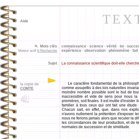
TEX
Aide
Mots clés
:
connaissance
-
science
-
vérité
-
loi
-
succe
expérience
-
observation
-
phénomène
-
fait
Moteur actif
X-Recherche
Sujet
:
La connaissance scientifique doit-elle cherc
Le caractère fondamental de la philosop
la copie de
comme assujettis à des lois naturelles invaria
COMTE
moindre nombre possible sont le but de tou
inaccessible et vide de sens pour nous la 
premières, soit finales. Il est inutile d'insis
familier à tous ceux qui ont fait une étude
Chacun sait, en effet, que, dans nos explic
n'avons nullement la prétention d'exposer 
nous ne ferions jamais alors que reculer la di
les circonstances de leur production, et de l
normales de succession et de similitude.