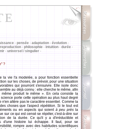
TE
aissance
-
pensée
-
adaptation
-
évolution
-
reproduction
-
philosophie
-
intuition
-
durée
-
nir
-
universel / singulier
-
e" ?
de la vie l'a modelée, a pour fonction essentielle
ction sur les choses, de prévoir, pour une situation
rables qui pourront s'ensuivre. Elle isole donc
essemble au déjà connu : elle cherche le même, afin
e même produit le même ». En cela consiste la
 science porte cette opération au plus haut degré
le n'en altère pas le caractère essentiel. Comme la
t des choses que l'aspect
répétition
. Si le tout est
 éléments ou en aspects qui soient
à peu près
la
e sur ce qui est censé se répéter, c'est-à-dire sur
tion de la durée. Ce qu'il y a d'irréductible et
s d'une histoire lui échappe. Il faut, pour se
versibilité, rompre avec des habitudes scientifiques