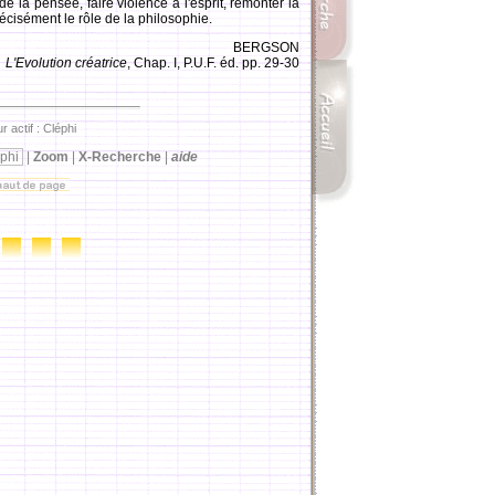
la pensée, faire violence à l'esprit, remonter la
précisément le rôle de la philosophie.
BERGSON
L'Evolution créatrice
, Chap. I, P.U.F. éd. pp. 29-30
r actif : Cléphi
phi
|
Zoom
|
X-Recherche
|
aide