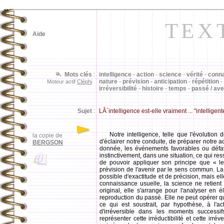
ß
TEX
Aide
Mots clés
:
intelligence
-
action
-
science
-
vérité
-
conn
nature
-
prévision
-
anticipation
-
répétition
-
Moteur actif
Cléphi
irréversibilité
-
histoire
-
temps
-
passé / ave
Sujet
:
LÂ´intelligence est-elle vraiment ... "intelligent
Notre intelligence, telle que l'évolution 
la copie de
d'éclairer notre conduite, de préparer notre a
BERGSON
donnée, les événements favorables ou défavo
instinctivement, dans une situation, ce qui r
de pouvoir appliquer son principe que « l
prévision de l'avenir par le sens commun. La
possible d'exactitude et de précision, mais el
connaissance usuelle, la science ne retien
original, elle s'arrange pour l'analyser en
reproduction du passé. Elle ne peut opérer qu
ce qui est soustrait, par hypothèse, à l'ac
d'irréversible dans les moments successif
représenter cette irréductibilité et cette irré