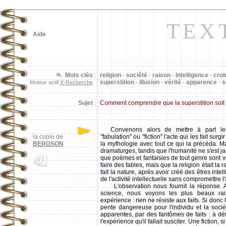
TEX
Aide
Mots clés
:
religion
-
société
-
raison
-
intelligence
-
croi
superstition
-
illusion
-
vérité
-
apparence
-
s
Moteur actif
X-Recherche
Sujet
:
Comment comprendre que la superstition soit le
Convenons alors de mettre à part les
la copie de
"fabulation" ou "fiction" l'acte qui les fait surg
BERGSON
la mythologie avec tout ce qui la précéda. Ma
dramaturges, tandis que l'humanité ne s'est j
que poèmes et fantaisies de tout genre sont ven
faire des fables, mais que la religion était la ra
fait la nature, après avoir créé des êtres intel
de l'activité intellectuelle sans compromettre l'
L'observation nous fournit la réponse. Au
science, nous voyons les plus beaux ra
expérience : rien ne résiste aux faits. Si donc 
pente dangereuse pour l'individu et la socié
apparentes, par des fantômes de faits : à déf
l'expérience qu'il fallait susciter. Une fiction